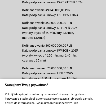
Data podpisania umowy: PAŹDZIERNIK 2024
Dofinansowanie 49 848 800,00 PLN
Data podpisania umowy: LISTOPAD 2024
Dofinansowanie 350 000 000,00 PLN
Data podpisania umowy: STYCZEŃ 2025
(wpłaty styczeń 90 mln, luty 130 mln,
marzec 130 mln)
Dofinansowanie 300 000 000,00 PLN
Data podpisania umowy: KWIECIEŃ 2025
(wpłaty kwiecień 150 mln, maj 140 mln,
czerwiec 10 mln)
Dofinansowanie 170 000 000,00 PLN
Data podpisania umowy: LIPIEC 2025
(wpłaty lipiec 160 mln, sierpień 10 mln)
Szanujemy Twoją prywatność
Dofinansowanie 60 000 000,00 PLN
Data podpisania umowy: SIERPIEŃ 2025
Kliknij "Akceptuję i przechodzę do serwisu", aby wyrazić zgody na
(wpłata wrzesień 60 mln)
korzystanie z technologii automatycznego śledzenia i zbierania danych,
Dofinansowanie 635 783 051,21 PLN
dostęp do informacji na Twoim urządzeniu końcowym i ich