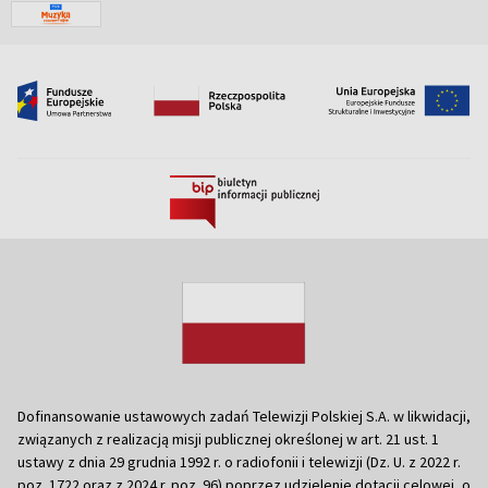
Dofinansowanie ustawowych zadań Telewizji Polskiej S.A. w likwidacji,
związanych z realizacją misji publicznej określonej w art. 21 ust. 1
ustawy z dnia 29 grudnia 1992 r. o radiofonii i telewizji (Dz. U. z 2022 r.
poz. 1722 oraz z 2024 r. poz. 96) poprzez udzielenie dotacji celowej, o