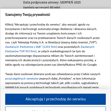
Data podpisania umowy: SIERPIEŃ 2025
(wpłata wrzesień 60 mln)
Szanujemy Twoją prywatność
Dofinansowanie 635 783 051,21 PLN
Data podpisania umowy: WRZESIEŃ 2025
Kliknij "Akceptuję i przechodzę do serwisu", aby wyrazić zgody na
(wpłata wrzesień 100 mln, październik 350
korzystanie z technologii automatycznego śledzenia i zbierania danych,
mln, listopad 265 mln)
dostęp do informacji na Twoim urządzeniu końcowym i ich
przechowywanie oraz na przetwarzanie Twoich danych osobowych przez
Dofinansowanie 48 862 000,00 PLN
nas, czyli Telewizję Polską S.A. w likwidacji (zwaną dalej również „TVP”),
Data podpisania umowy: GRUDZIEŃ 2025
Zaufanych Partnerów z IAB* (1201 firm)
oraz pozostałych
Zaufanych
(wpłata grudzień 60,548 mln)
Partnerów TVP (93 firm)
, w celach marketingowych (w tym do
zautomatyzowanego dopasowania reklam do Twoich zainteresowań i
Dofinansowanie 900 000 000,00 PLN
mierzenia ich skuteczności) i pozostałych, które wskazujemy poniżej, a
Data podpisania umowy: LUTY 2026 (wpłata
także zgody na udostępnianie przez nas identyfikatora PPID do Google.
26 lutego 80 mln, 4 marca 370 mln,
8
kwiecień 180 mln, 7 maja 180 mln, 8
Twoje dane osobowe zbierane podczas odwiedzania przez Ciebie naszych
czerwca 90 mln)
poszczególnych serwisów
zwanych dalej „Portalem”, w tym informacje
zapisywane za pomocą technologii takich jak: pliki cookie, sygnalizatory
Dofinansowanie 250 000 000,00 PLN
WWW lub innych podobnych technologii umożliwiających świadczenie
Data podpisania umowy LIPIEC 2026 (wpłata
dopasowanych i bezpiecznych usług, personalizację treści oraz reklam,
udostępnianie funkcji mediów społecznościowych oraz analizowanie ruchu
4 sierpnia 250 mln
Akceptuję i przechodzę do serwisu
w Internecie.
Twoje dane osobowe zbierane podczas odwiedzania przez Ciebie