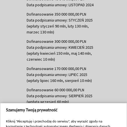
Data podpisania umowy: LISTOPAD 2024
Dofinansowanie 350 000 000,00 PLN
Data podpisania umowy: STYCZEŃ 2025
(wpłaty styczeń 90 mln, luty 130 mln,
marzec 130 mln)
Dofinansowanie 300 000 000,00 PLN
Data podpisania umowy: KWIECIEŃ 2025
(wpłaty kwiecień 150 mln, maj 140 mln,
czerwiec 10 mln)
Dofinansowanie 170 000 000,00 PLN
Data podpisania umowy: LIPIEC 2025
(wpłaty lipiec 160 mln, sierpień 10 mln)
Dofinansowanie 60 000 000,00 PLN
Data podpisania umowy: SIERPIEŃ 2025
(wpłata wrzesień 60 mln)
Szanujemy Twoją prywatność
Dofinansowanie 635 783 051,21 PLN
Data podpisania umowy: WRZESIEŃ 2025
Kliknij "Akceptuję i przechodzę do serwisu", aby wyrazić zgody na
(wpłata wrzesień 100 mln, październik 350
korzystanie z technologii automatycznego śledzenia i zbierania danych,