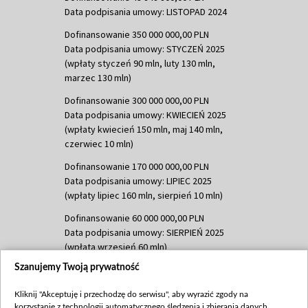
Data podpisania umowy: LISTOPAD 2024
Dofinansowanie 350 000 000,00 PLN
Data podpisania umowy: STYCZEŃ 2025
(wpłaty styczeń 90 mln, luty 130 mln,
marzec 130 mln)
Dofinansowanie 300 000 000,00 PLN
Data podpisania umowy: KWIECIEŃ 2025
(wpłaty kwiecień 150 mln, maj 140 mln,
czerwiec 10 mln)
Dofinansowanie 170 000 000,00 PLN
Data podpisania umowy: LIPIEC 2025
(wpłaty lipiec 160 mln, sierpień 10 mln)
Dofinansowanie 60 000 000,00 PLN
Data podpisania umowy: SIERPIEŃ 2025
(wpłata wrzesień 60 mln)
Szanujemy Twoją prywatność
Dofinansowanie 635 783 051,21 PLN
Data podpisania umowy: WRZESIEŃ 2025
Kliknij "Akceptuję i przechodzę do serwisu", aby wyrazić zgody na
(wpłata wrzesień 100 mln, październik 350
korzystanie z technologii automatycznego śledzenia i zbierania danych,