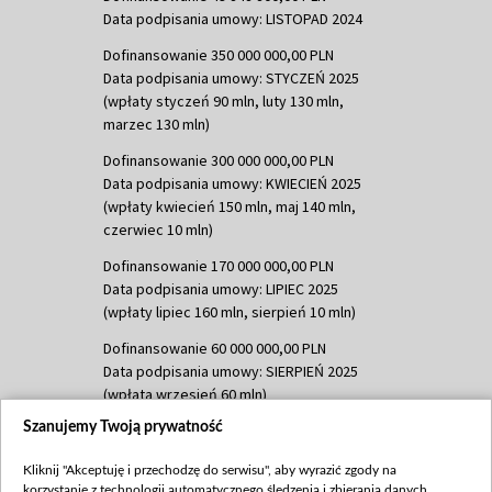
Data podpisania umowy: LISTOPAD 2024
Dofinansowanie 350 000 000,00 PLN
Data podpisania umowy: STYCZEŃ 2025
(wpłaty styczeń 90 mln, luty 130 mln,
marzec 130 mln)
Dofinansowanie 300 000 000,00 PLN
Data podpisania umowy: KWIECIEŃ 2025
(wpłaty kwiecień 150 mln, maj 140 mln,
czerwiec 10 mln)
Dofinansowanie 170 000 000,00 PLN
Data podpisania umowy: LIPIEC 2025
(wpłaty lipiec 160 mln, sierpień 10 mln)
Dofinansowanie 60 000 000,00 PLN
Data podpisania umowy: SIERPIEŃ 2025
(wpłata wrzesień 60 mln)
Szanujemy Twoją prywatność
Dofinansowanie 635 783 051,21 PLN
Data podpisania umowy: WRZESIEŃ 2025
Kliknij "Akceptuję i przechodzę do serwisu", aby wyrazić zgody na
(wpłata wrzesień 100 mln, październik 350
korzystanie z technologii automatycznego śledzenia i zbierania danych,