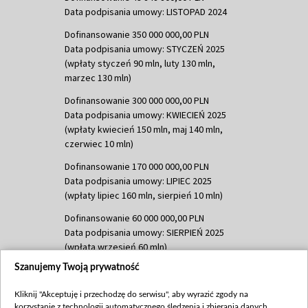
Data podpisania umowy: LISTOPAD 2024
Dofinansowanie 350 000 000,00 PLN
Data podpisania umowy: STYCZEŃ 2025
(wpłaty styczeń 90 mln, luty 130 mln,
marzec 130 mln)
Dofinansowanie 300 000 000,00 PLN
Data podpisania umowy: KWIECIEŃ 2025
(wpłaty kwiecień 150 mln, maj 140 mln,
czerwiec 10 mln)
Dofinansowanie 170 000 000,00 PLN
Data podpisania umowy: LIPIEC 2025
(wpłaty lipiec 160 mln, sierpień 10 mln)
Dofinansowanie 60 000 000,00 PLN
Data podpisania umowy: SIERPIEŃ 2025
(wpłata wrzesień 60 mln)
Szanujemy Twoją prywatność
Dofinansowanie 635 783 051,21 PLN
Data podpisania umowy: WRZESIEŃ 2025
Kliknij "Akceptuję i przechodzę do serwisu", aby wyrazić zgody na
(wpłata wrzesień 100 mln, październik 350
korzystanie z technologii automatycznego śledzenia i zbierania danych,