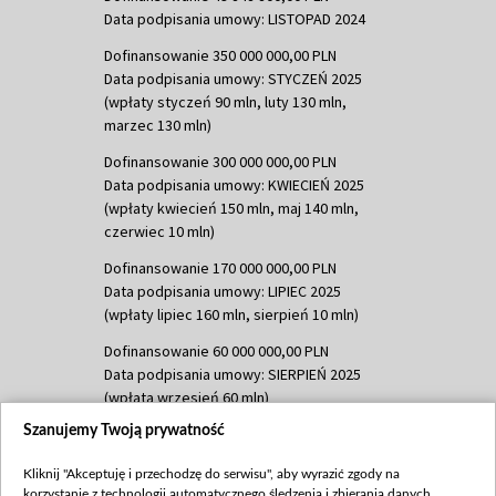
Data podpisania umowy: LISTOPAD 2024
Dofinansowanie 350 000 000,00 PLN
Data podpisania umowy: STYCZEŃ 2025
(wpłaty styczeń 90 mln, luty 130 mln,
marzec 130 mln)
Dofinansowanie 300 000 000,00 PLN
Data podpisania umowy: KWIECIEŃ 2025
(wpłaty kwiecień 150 mln, maj 140 mln,
czerwiec 10 mln)
Dofinansowanie 170 000 000,00 PLN
Data podpisania umowy: LIPIEC 2025
(wpłaty lipiec 160 mln, sierpień 10 mln)
Dofinansowanie 60 000 000,00 PLN
Data podpisania umowy: SIERPIEŃ 2025
(wpłata wrzesień 60 mln)
Szanujemy Twoją prywatność
Dofinansowanie 635 783 051,21 PLN
Data podpisania umowy: WRZESIEŃ 2025
Kliknij "Akceptuję i przechodzę do serwisu", aby wyrazić zgody na
(wpłata wrzesień 100 mln, październik 350
korzystanie z technologii automatycznego śledzenia i zbierania danych,