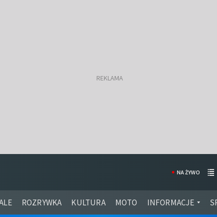
NA ŻYWO
ALE
ROZRYWKA
KULTURA
MOTO
INFORMACJE
S