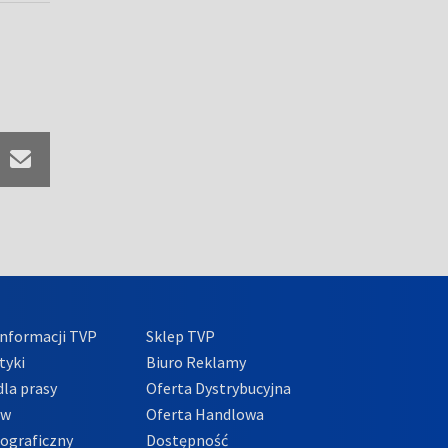
nformacji TVP
Sklep TVP
tyki
Biuro Reklamy
la prasy
Oferta Dystrybucyjna
ów
Oferta Handlowa
tograficzny
Dostępność