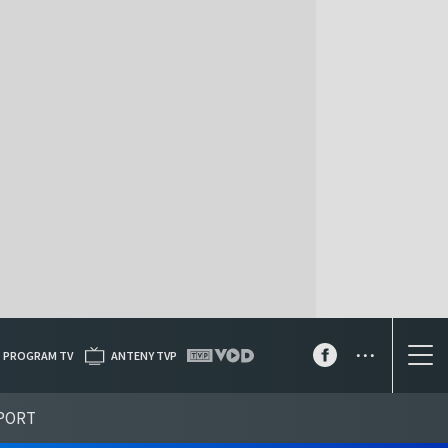
...
PROGRAM TV
ANTENY TVP
PORT