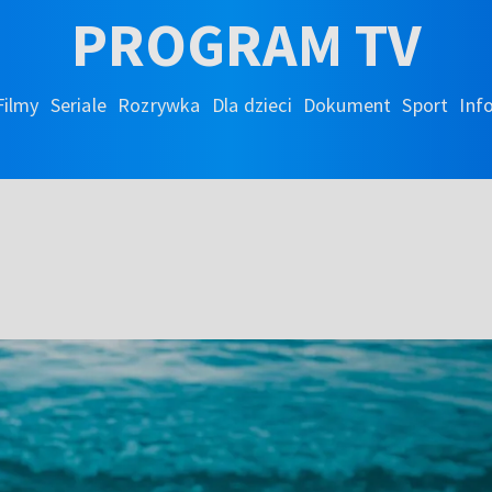
PROGRAM TV
Filmy
Seriale
Rozrywka
Dla dzieci
Dokument
Sport
Inf