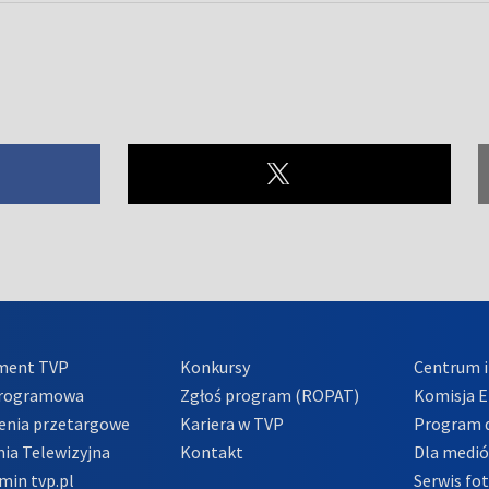
ment TVP
Konkursy
Centrum i
Programowa
Zgłoś program (ROPAT)
Komisja E
enia przetargowe
Kariera w TVP
Program d
ia Telewizyjna
Kontakt
Dla medi
min tvp.pl
Serwis fo