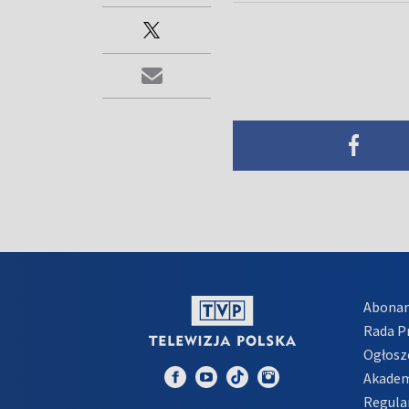
Abona
Rada 
Ogłosz
Akadem
Regula