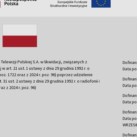
ewizji Polskiej S.A. w likwidacji, związanych z
Dofinan
j w art. 21 ust. 1 ustawy z dnia 29 grudnia 1992 r. o
Data po
r. poz. 1722 oraz z 2024 r. poz. 96) poprzez udzielenie
Dofinan
 31 ust. 2 ustawy z dnia 29 grudnia 1992 r. o radiofonii i
Data po
raz z 2024 r. poz. 96)
Dofinan
Data po
Dofinan
Data po
WRZESIE
Dofinan