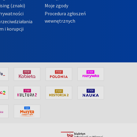
sing (znaki)
Moje zgody
Prywatności
Procedura zgłoszeń
wewnętrznych
przeciwdziałania
m i korupcji