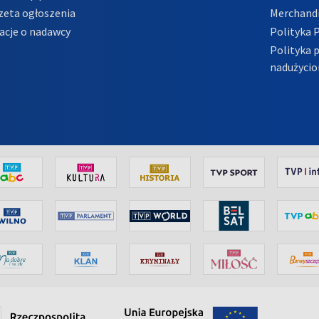
zeta ogłoszenia
Merchandi
acje o nadawcy
Polityka 
Polityka 
nadużycio