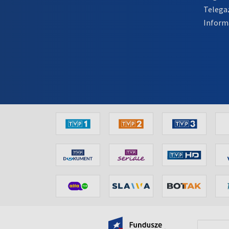
Telega
Inform