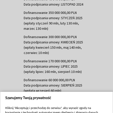
Data podpisania umowy: LISTOPAD 2024
Dofinansowanie 350 000 000,00 PLN
Data podpisania umowy: STYCZEŃ 2025
(wpłaty styczeń 90 mln, luty 130 mln,
marzec 130 mln)
Dofinansowanie 300 000 000,00 PLN
Data podpisania umowy: KWIECIEŃ 2025
(wpłaty kwiecień 150 mln, maj 140 mln,
czerwiec 10 mln)
Dofinansowanie 170 000 000,00 PLN
Data podpisania umowy: LIPIEC 2025
(wpłaty lipiec 160 mln, sierpień 10 mln)
Dofinansowanie 60 000 000,00 PLN
Data podpisania umowy: SIERPIEŃ 2025
(wpłata wrzesień 60 mln)
Szanujemy Twoją prywatność
Dofinansowanie 635 783 051,21 PLN
Data podpisania umowy: WRZESIEŃ 2025
Kliknij "Akceptuję i przechodzę do serwisu", aby wyrazić zgody na
(wpłata wrzesień 100 mln, październik 350
korzystanie z technologii automatycznego śledzenia i zbierania danych,