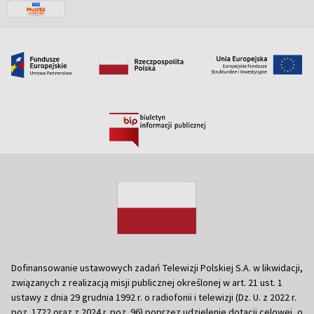
Dofinansowanie ustawowych zadań Telewizji Polskiej S.A. w likwidacji,
związanych z realizacją misji publicznej określonej w art. 21 ust. 1
ustawy z dnia 29 grudnia 1992 r. o radiofonii i telewizji (Dz. U. z 2022 r.
poz. 1722 oraz z 2024 r. poz. 96) poprzez udzielenie dotacji celowej, o