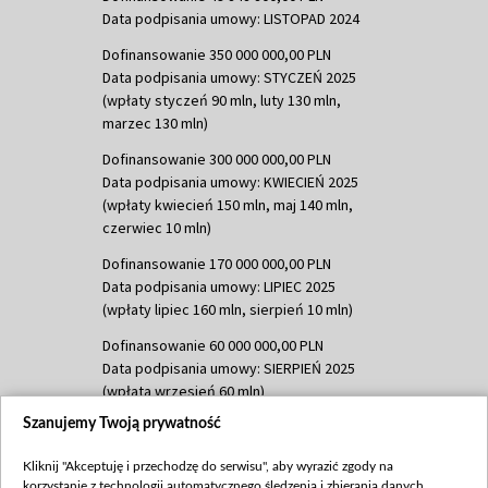
Data podpisania umowy: LISTOPAD 2024
Dofinansowanie 350 000 000,00 PLN
Data podpisania umowy: STYCZEŃ 2025
(wpłaty styczeń 90 mln, luty 130 mln,
marzec 130 mln)
Dofinansowanie 300 000 000,00 PLN
Data podpisania umowy: KWIECIEŃ 2025
(wpłaty kwiecień 150 mln, maj 140 mln,
czerwiec 10 mln)
Dofinansowanie 170 000 000,00 PLN
Data podpisania umowy: LIPIEC 2025
(wpłaty lipiec 160 mln, sierpień 10 mln)
Dofinansowanie 60 000 000,00 PLN
Data podpisania umowy: SIERPIEŃ 2025
(wpłata wrzesień 60 mln)
Szanujemy Twoją prywatność
Dofinansowanie 635 783 051,21 PLN
Data podpisania umowy: WRZESIEŃ 2025
Kliknij "Akceptuję i przechodzę do serwisu", aby wyrazić zgody na
(wpłata wrzesień 100 mln, październik 350
korzystanie z technologii automatycznego śledzenia i zbierania danych,