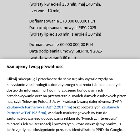
(wpłaty kwiecień 150 mln, maj 140 mln,
czerwiec 10 mln)
Dofinansowanie 170 000 000,00 PLN
Data podpisania umowy: LIPIEC 2025
(wpłaty lipiec 160 mln, sierpień 10 mln)
Dofinansowanie 60 000 000,00 PLN
Data podpisania umowy: SIERPIEŃ 2025
(wpłata wrzesień 60 mln)
Szanujemy Twoją prywatność
Dofinansowanie 635 783 051,21 PLN
Data podpisania umowy: WRZESIEŃ 2025
Kliknij "Akceptuję i przechodzę do serwisu", aby wyrazić zgody na
(wpłata wrzesień 100 mln, październik 350
korzystanie z technologii automatycznego śledzenia i zbierania danych,
mln, listopad 265 mln)
dostęp do informacji na Twoim urządzeniu końcowym i ich
przechowywanie oraz na przetwarzanie Twoich danych osobowych przez
Dofinansowanie 48 862 000,00 PLN
nas, czyli Telewizję Polską S.A. w likwidacji (zwaną dalej również „TVP”),
Data podpisania umowy: GRUDZIEŃ 2025
Zaufanych Partnerów z IAB* (1201 firm)
oraz pozostałych
Zaufanych
(wpłata grudzień 60,548 mln)
Partnerów TVP (93 firm)
, w celach marketingowych (w tym do
zautomatyzowanego dopasowania reklam do Twoich zainteresowań i
Dofinansowanie 900 000 000,00 PLN
mierzenia ich skuteczności) i pozostałych, które wskazujemy poniżej, a
Data podpisania umowy: LUTY 2026 (wpłata
także zgody na udostępnianie przez nas identyfikatora PPID do Google.
26 lutego 80 mln, 4 marca 370 mln,
8