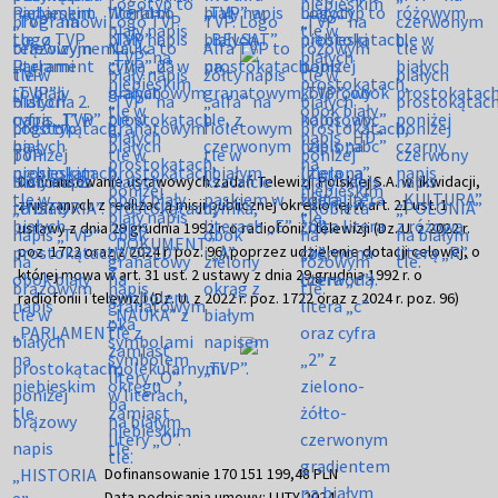
Dofinansowanie ustawowych zadań Telewizji Polskiej S.A. w likwidacji,
związanych z realizacją misji publicznej określonej w art. 21 ust. 1
ustawy z dnia 29 grudnia 1992 r. o radiofonii i telewizji (Dz. U. z 2022 r.
poz. 1722 oraz z 2024 r. poz. 96) poprzez udzielenie dotacji celowej, o
której mowa w art. 31 ust. 2 ustawy z dnia 29 grudnia 1992 r. o
radiofonii i telewizji (Dz. U. z 2022 r. poz. 1722 oraz z 2024 r. poz. 96)
Dofinansowanie 170 151 199,48 PLN
Data podpisania umowy: LUTY 2024