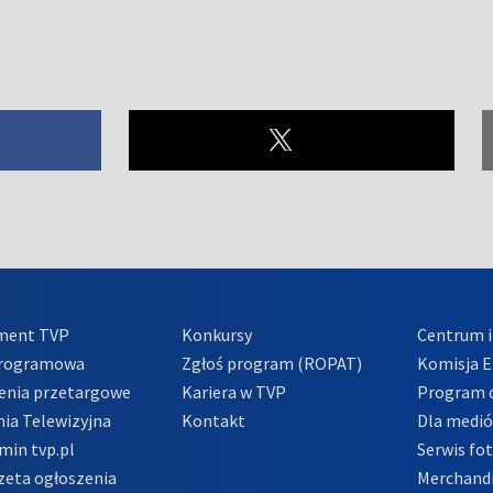
ment TVP
Konkursy
Centrum i
Programowa
Zgłoś program (ROPAT)
Komisja E
enia przetargowe
Kariera w TVP
Program d
ia Telewizyjna
Kontakt
Dla medi
min tvp.pl
Serwis fo
zeta ogłoszenia
Merchandi