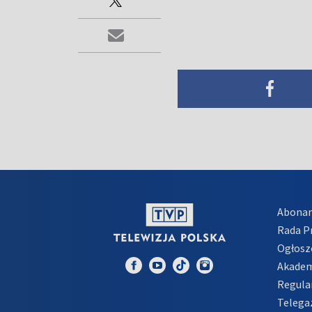
Abona
Rada 
Ogłosz
Akadem
Regula
Telega