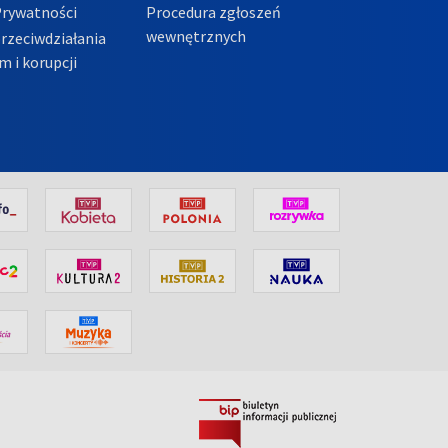
Prywatności
Procedura zgłoszeń
wewnętrznych
przeciwdziałania
m i korupcji