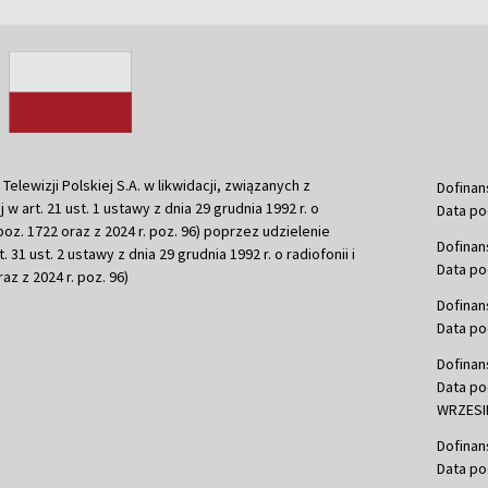
ewizji Polskiej S.A. w likwidacji, związanych z
Dofinan
j w art. 21 ust. 1 ustawy z dnia 29 grudnia 1992 r. o
Data po
r. poz. 1722 oraz z 2024 r. poz. 96) poprzez udzielenie
Dofinan
 31 ust. 2 ustawy z dnia 29 grudnia 1992 r. o radiofonii i
Data po
raz z 2024 r. poz. 96)
Dofinan
Data po
Dofinan
Data po
WRZESIE
Dofinan
Data po