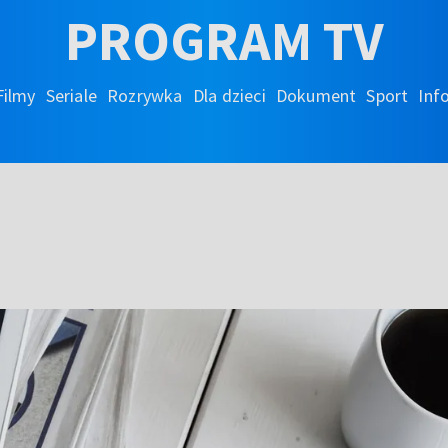
PROGRAM TV
Filmy
Seriale
Rozrywka
Dla dzieci
Dokument
Sport
Inf