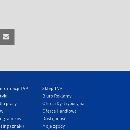
nformacji TVP
Sklep TVP
tyki
Biuro Reklamy
la prasy
Oferta Dystrybucyjna
ów
Oferta Handlowa
tograficzny
Dostępność
sing (znaki)
Moje zgody