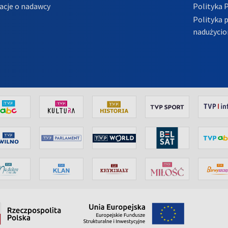
acje o nadawcy
Polityka 
Polityka 
nadużycio