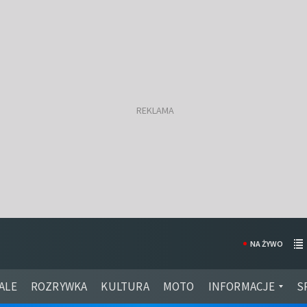
NA ŻYWO
ALE
ROZRYWKA
KULTURA
MOTO
INFORMACJE
S