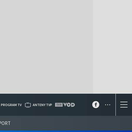
...
PROGRAM TV
ANTENY TVP
PORT