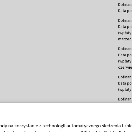
Dofinan
Data po
Dofinan
Data po
(wpłaty
marzec 
Dofinan
Data po
(wpłaty
czerwie
Dofinan
Data po
(wpłaty 
Dofinan
Data po
(wpłata
Dofinan
gody na korzystanie z technologii automatycznego śledzenia i zb
Data po