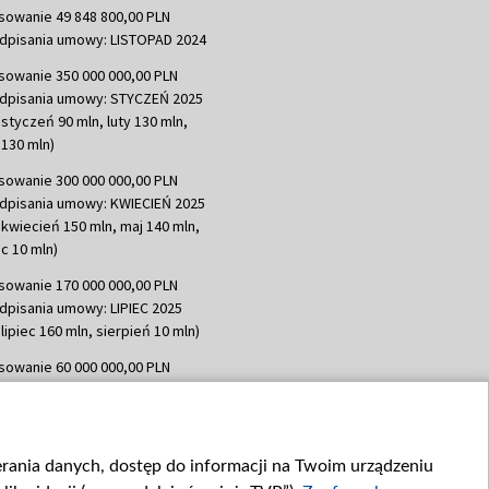
sowanie 49 848 800,00 PLN
dpisania umowy: LISTOPAD 2024
sowanie 350 000 000,00 PLN
dpisania umowy: STYCZEŃ 2025
 styczeń 90 mln, luty 130 mln,
130 mln)
sowanie 300 000 000,00 PLN
dpisania umowy: KWIECIEŃ 2025
 kwiecień 150 mln, maj 140 mln,
c 10 mln)
sowanie 170 000 000,00 PLN
dpisania umowy: LIPIEC 2025
lipiec 160 mln, sierpień 10 mln)
sowanie 60 000 000,00 PLN
dpisania umowy: SIERPIEŃ 2025
 wrzesień 60 mln)
sowanie 635 783 051,21 PLN
ierania danych, dostęp do informacji na Twoim urządzeniu
dpisania umowy: WRZESIEŃ 2025