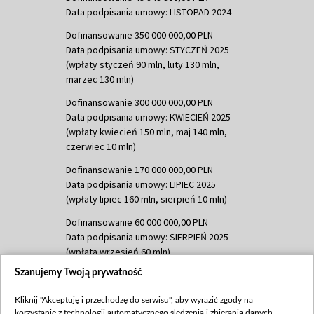
Data podpisania umowy: LISTOPAD 2024
Dofinansowanie 350 000 000,00 PLN
Data podpisania umowy: STYCZEŃ 2025
(wpłaty styczeń 90 mln, luty 130 mln,
marzec 130 mln)
Dofinansowanie 300 000 000,00 PLN
Data podpisania umowy: KWIECIEŃ 2025
(wpłaty kwiecień 150 mln, maj 140 mln,
czerwiec 10 mln)
Dofinansowanie 170 000 000,00 PLN
Data podpisania umowy: LIPIEC 2025
(wpłaty lipiec 160 mln, sierpień 10 mln)
Dofinansowanie 60 000 000,00 PLN
Data podpisania umowy: SIERPIEŃ 2025
(wpłata wrzesień 60 mln)
Szanujemy Twoją prywatność
Dofinansowanie 635 783 051,21 PLN
Data podpisania umowy: WRZESIEŃ 2025
Kliknij "Akceptuję i przechodzę do serwisu", aby wyrazić zgody na
(wpłata wrzesień 100 mln, październik 350
korzystanie z technologii automatycznego śledzenia i zbierania danych,