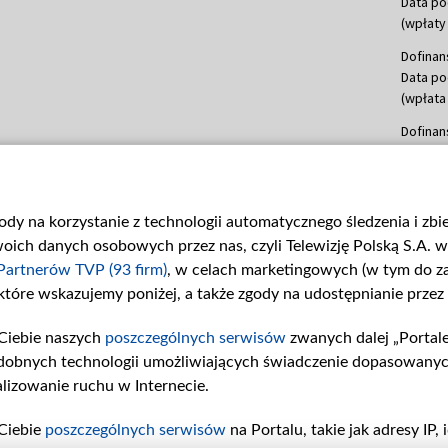
Data po
(wpłaty 
Dofinan
Data po
(wpłata
Dofinan
Data po
(wpłata
mln, lis
gody na korzystanie z technologii automatycznego śledzenia i zb
Dofinan
ch danych osobowych przez nas, czyli Telewizję Polską S.A. w 
Data po
(wpłata
Partnerów TVP (93 firm)
, w celach marketingowych (w tym do 
 które wskazujemy poniżej, a także zgody na udostępnianie przez
Dofinan
Data po
Ciebie naszych
poszczególnych serwisów
zwanych dalej „Portal
26 lute
dobnych technologii umożliwiających świadczenie dopasowanych i
kwiecie
czerwca
lizowanie ruchu w Internecie.
Dofinan
Ciebie
poszczególnych serwisów
na Portalu, takie jak adresy IP
Data po