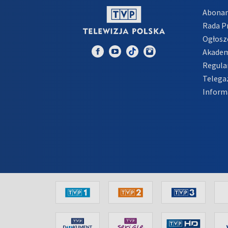
Abona
Rada 
Ogłosz
Akadem
Regula
Telega
Inform