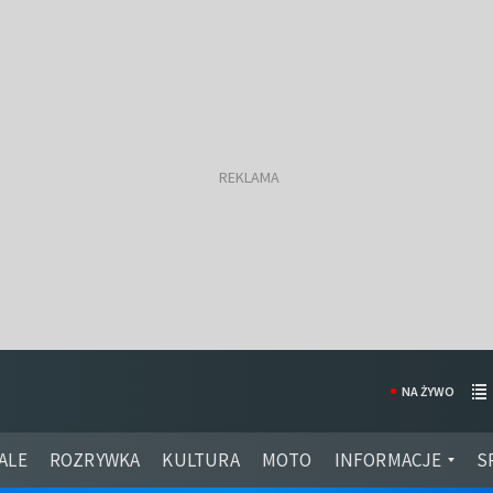
NA ŻYWO
ALE
ROZRYWKA
KULTURA
MOTO
INFORMACJE
S