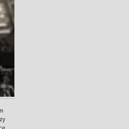
ym
zy
cę