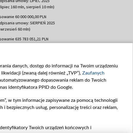
dpisania umowy: LIPIEC 2025
lipiec 160 mln, sierpień 10 mln)
sowanie 60 000 000,00 PLN
dpisania umowy: SIERPIEŃ 2025
 wrzesień 60 mln)
sowanie 635 783 051,21 PLN
dpisania umowy: WRZESIEŃ 2025
 wrzesień 100 mln, październik 350
topad 265 mln)
ierania danych, dostęp do informacji na Twoim urządzeniu
sowanie 48 862 000,00 PLN
likwidacji (zwaną dalej również „TVP”),
Zaufanych
dpisania umowy: GRUDZIEŃ 2025
 grudzień 60,548 mln)
zautomatyzowanego dopasowania reklam do Twoich
 nas identyfikatora PPID do Google.
sowanie 900 000 000,00 PLN
dpisania umowy: LUTY 2026 (wpłata
em”, w tym informacje zapisywane za pomocą technologii
go 80 mln, 4 marca 370 mln,
8
 bezpiecznych usług, personalizację treści oraz reklam,
ń 180 mln, 7 maja 180 mln, 8
 90 mln)
sowanie 250 000 000,00 PLN
, identyfikatory Twoich urządzeń końcowych i
dpisania umowy LIPIEC 2026 (wpłata