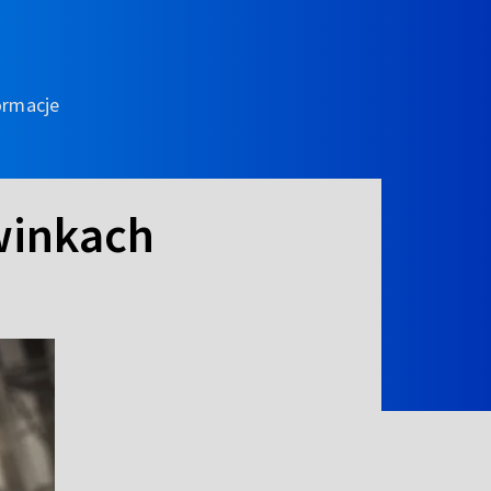
ormacje
awinkach