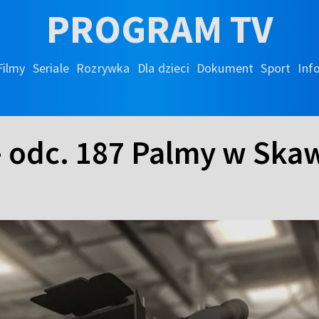
PROGRAM TV
Filmy
Seriale
Rozrywka
Dla dzieci
Dokument
Sport
Inf
 - odc. 187 Palmy w Sk