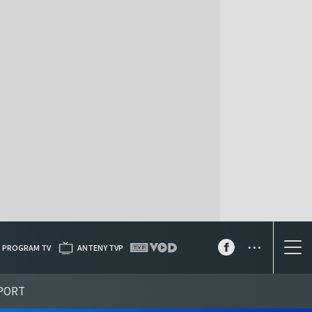
...
PROGRAM TV
ANTENY TVP
PORT