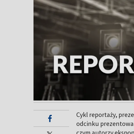
Cykl reportaży, prez
odcinku prezentowane
czym autorzy eksponu