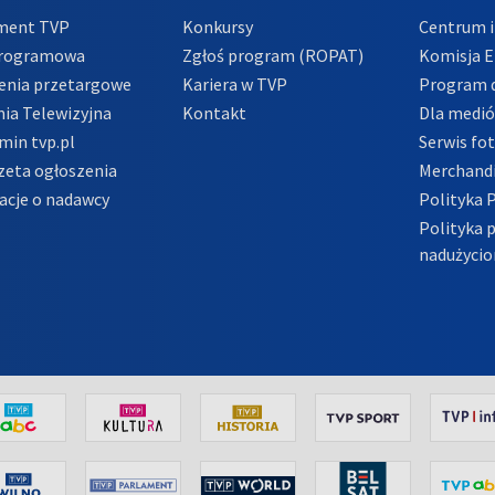
ment TVP
Konkursy
Centrum i
Programowa
Zgłoś program (ROPAT)
Komisja E
enia przetargowe
Kariera w TVP
Program d
ia Telewizyjna
Kontakt
Dla medi
min tvp.pl
Serwis fo
zeta ogłoszenia
Merchandi
acje o nadawcy
Polityka 
Polityka 
nadużycio