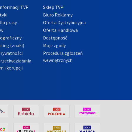
nformacji TVP
Sklep TVP
tyki
Biuro Reklamy
la prasy
Oferta Dystrybucyjna
ów
Oferta Handlowa
tograficzny
Dostępność
sing (znaki)
Moje zgody
Prywatności
Procedura zgłoszeń
wewnętrznych
przeciwdziałania
m i korupcji