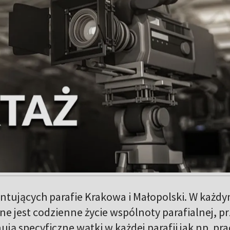
entujących parafie Krakowa i Małopolski. W każd
 jest codzienne życie wspólnoty parafialnej, pr
ją specyficzne wątki w każdej parafii jak np. pra