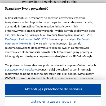
(wpłaty lipiec 160 mln, sierpień 10 mln)
Szanujemy Twoją prywatność
Dofinansowanie 60 000 000,00 PLN
Data podpisania umowy: SIERPIEŃ 2025
Kliknij "Akceptuję i przechodzę do serwisu", aby wyrazić zgody na
(wpłata wrzesień 60 mln)
korzystanie z technologii automatycznego śledzenia i zbierania danych,
Dofinansowanie 635 783 051,21 PLN
dostęp do informacji na Twoim urządzeniu końcowym i ich
przechowywanie oraz na przetwarzanie Twoich danych osobowych przez
Data podpisania umowy: WRZESIEŃ 2025
nas, czyli Telewizję Polską S.A. w likwidacji (zwaną dalej również „TVP”),
(wpłata wrzesień 100 mln, październik 350
Zaufanych Partnerów z IAB* (1201 firm)
oraz pozostałych
Zaufanych
mln, listopad 265 mln)
Partnerów TVP (93 firm)
, w celach marketingowych (w tym do
zautomatyzowanego dopasowania reklam do Twoich zainteresowań i
Dofinansowanie 48 862 000,00 PLN
mierzenia ich skuteczności) i pozostałych, które wskazujemy poniżej, a
Data podpisania umowy: GRUDZIEŃ 2025
także zgody na udostępnianie przez nas identyfikatora PPID do Google.
(wpłata grudzień 60,548 mln)
Twoje dane osobowe zbierane podczas odwiedzania przez Ciebie naszych
Dofinansowanie 900 000 000,00 PLN
poszczególnych serwisów
zwanych dalej „Portalem”, w tym informacje
Data podpisania umowy: LUTY 2026 (wpłata
zapisywane za pomocą technologii takich jak: pliki cookie, sygnalizatory
26 lutego 80 mln, 4 marca 370 mln,
8
WWW lub innych podobnych technologii umożliwiających świadczenie
kwiecień 180 mln, 7 maja 180 mln, 8
dopasowanych i bezpiecznych usług, personalizację treści oraz reklam,
udostępnianie funkcji mediów społecznościowych oraz analizowanie ruchu
czerwca 90 mln)
Akceptuję i przechodzę do serwisu
w Internecie.
Twoje dane osobowe zbierane podczas odwiedzania przez Ciebie
Ustawienia zaawansowane
poszczególnych serwisów
na Portalu, takie jak adresy IP, identyfikatory