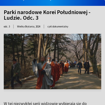
Parki narodowe Korei Południowej -
Ludzie. Odc. 3
|
|
odc. 3
Wielka Brytania,
2024
cykl dokumentalny
W tej niezwykłej serii widzowie wybierają się do