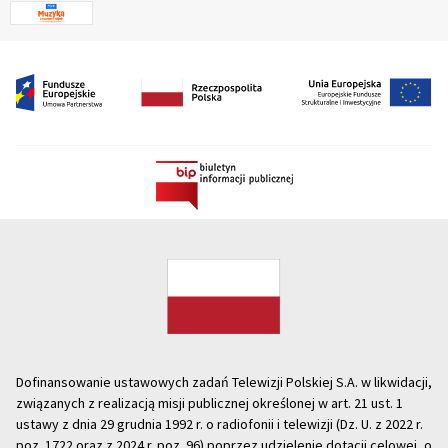
Dofinansowanie ustawowych zadań Telewizji Polskiej S.A. w likwidacji,
związanych z realizacją misji publicznej określonej w art. 21 ust. 1
ustawy z dnia 29 grudnia 1992 r. o radiofonii i telewizji (Dz. U. z 2022 r.
poz. 1722 oraz z 2024 r. poz. 96) poprzez udzielenie dotacji celowej, o