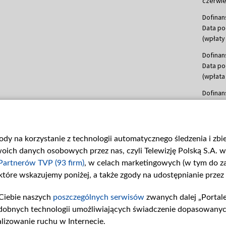
czerwie
Dofinan
Data po
(wpłaty 
Dofinan
Data po
(wpłata
Dofinan
Data po
(wpłata
mln, lis
gody na korzystanie z technologii automatycznego śledzenia i zb
Dofinan
ch danych osobowych przez nas, czyli Telewizję Polską S.A. w 
Data po
(wpłata
Partnerów TVP (93 firm)
, w celach marketingowych (w tym do 
 które wskazujemy poniżej, a także zgody na udostępnianie przez
Dofinan
Data po
Ciebie naszych
poszczególnych serwisów
zwanych dalej „Portal
26 lute
dobnych technologii umożliwiających świadczenie dopasowanych i
kwiecie
czerwca
lizowanie ruchu w Internecie.