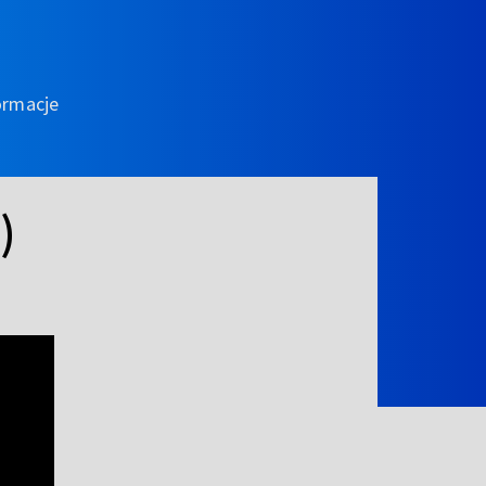
ormacje
)