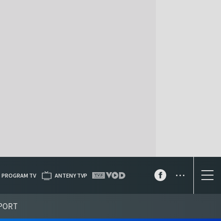
...
PROGRAM TV
ANTENY TVP
PORT