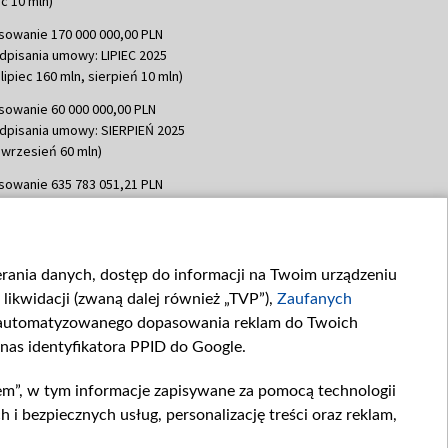
c 10 mln)
sowanie 170 000 000,00 PLN
dpisania umowy: LIPIEC 2025
lipiec 160 mln, sierpień 10 mln)
sowanie 60 000 000,00 PLN
dpisania umowy: SIERPIEŃ 2025
 wrzesień 60 mln)
sowanie 635 783 051,21 PLN
dpisania umowy: WRZESIEŃ 2025
 wrzesień 100 mln, październik 350
topad 265 mln)
ierania danych, dostęp do informacji na Twoim urządzeniu
sowanie 48 862 000,00 PLN
likwidacji (zwaną dalej również „TVP”),
Zaufanych
dpisania umowy: GRUDZIEŃ 2025
 grudzień 60,548 mln)
zautomatyzowanego dopasowania reklam do Twoich
 nas identyfikatora PPID do Google.
sowanie 900 000 000,00 PLN
dpisania umowy: LUTY 2026 (wpłata
em”, w tym informacje zapisywane za pomocą technologii
go 80 mln, 4 marca 370 mln,
8
 bezpiecznych usług, personalizację treści oraz reklam,
ń 180 mln, 7 maja 180 mln, 8
 90 mln)