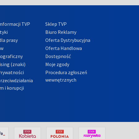
nformacji TVP
Sklep TVP
tyki
Biuro Reklamy
la prasy
Oferta Dystrybucyjna
ów
Oferta Handlowa
tograficzny
Dostępność
sing (znaki)
Moje zgody
Prywatności
Procedura zgłoszeń
wewnętrznych
przeciwdziałania
m i korupcji