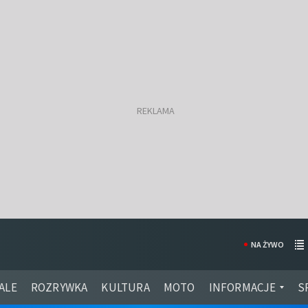
NA ŻYWO
ALE
ROZRYWKA
KULTURA
MOTO
INFORMACJE
S