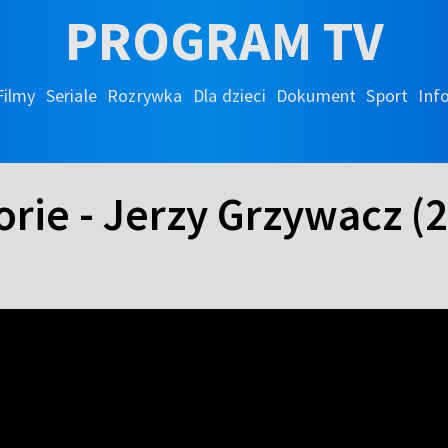
PROGRAM TV
Filmy
Seriale
Rozrywka
Dla dzieci
Dokument
Sport
Inf
orie - Jerzy Grzywacz (2