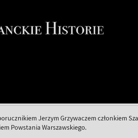
 porucznikiem Jerzym Grzywaczem członkiem Sz
iem Powstania Warszawskiego.