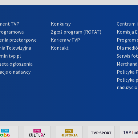
ment TVP
Konkursy
Centrum i
Programowa
Zgłoś program (ROPAT)
Komisja E
enia przetargowe
Kariera w TVP
Program d
ia Telewizyjna
Kontakt
Dla medi
min tvp.pl
Serwis fo
zeta ogłoszenia
Merchandi
acje o nadawcy
Polityka 
Polityka 
nadużycio