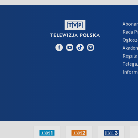
Abona
Rada 
Ogłosz
Akadem
Regula
Telega
Inform