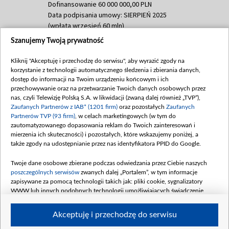
Dofinansowanie 60 000 000,00 PLN
Data podpisania umowy: SIERPIEŃ 2025
(wpłata wrzesień 60 mln)
Szanujemy Twoją prywatność
Dofinansowanie 635 783 051,21 PLN
Data podpisania umowy: WRZESIEŃ 2025
Kliknij "Akceptuję i przechodzę do serwisu", aby wyrazić zgody na
(wpłata wrzesień 100 mln, październik 350
korzystanie z technologii automatycznego śledzenia i zbierania danych,
mln, listopad 265 mln)
dostęp do informacji na Twoim urządzeniu końcowym i ich
przechowywanie oraz na przetwarzanie Twoich danych osobowych przez
Dofinansowanie 48 862 000,00 PLN
nas, czyli Telewizję Polską S.A. w likwidacji (zwaną dalej również „TVP”),
Data podpisania umowy: GRUDZIEŃ 2025
Zaufanych Partnerów z IAB* (1201 firm)
oraz pozostałych
Zaufanych
(wpłata grudzień 60,548 mln)
Partnerów TVP (93 firm)
, w celach marketingowych (w tym do
zautomatyzowanego dopasowania reklam do Twoich zainteresowań i
Dofinansowanie 900 000 000,00 PLN
mierzenia ich skuteczności) i pozostałych, które wskazujemy poniżej, a
Data podpisania umowy: LUTY 2026 (wpłata
także zgody na udostępnianie przez nas identyfikatora PPID do Google.
26 lutego 80 mln, 4 marca 370 mln,
8
kwiecień 180 mln, 7 maja 180 mln, 8
Twoje dane osobowe zbierane podczas odwiedzania przez Ciebie naszych
czerwca 90 mln)
poszczególnych serwisów
zwanych dalej „Portalem”, w tym informacje
zapisywane za pomocą technologii takich jak: pliki cookie, sygnalizatory
Dofinansowanie 250 000 000,00 PLN
WWW lub innych podobnych technologii umożliwiających świadczenie
Data podpisania umowy LIPIEC 2026 (wpłata
dopasowanych i bezpiecznych usług, personalizację treści oraz reklam,
udostępnianie funkcji mediów społecznościowych oraz analizowanie ruchu
4 sierpnia 250 mln
Akceptuję i przechodzę do serwisu
w Internecie.