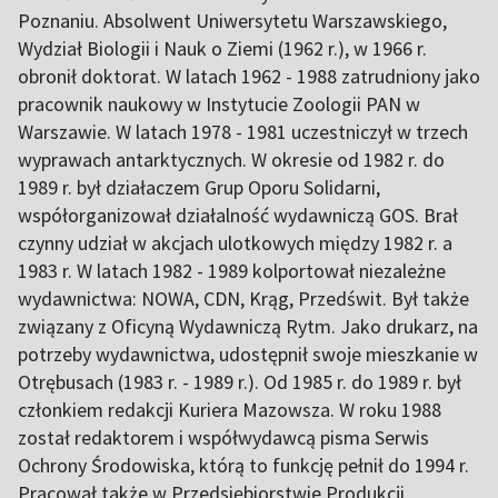
Poznaniu. Absolwent Uniwersytetu Warszawskiego,
Wydział Biologii i Nauk o Ziemi (1962 r.), w 1966 r.
obronił doktorat. W latach 1962 - 1988 zatrudniony jako
pracownik naukowy w Instytucie Zoologii PAN w
Warszawie. W latach 1978 - 1981 uczestniczył w trzech
wyprawach antarktycznych. W okresie od 1982 r. do
1989 r. był działaczem Grup Oporu Solidarni,
współorganizował działalność wydawniczą GOS. Brał
czynny udział w akcjach ulotkowych między 1982 r. a
1983 r. W latach 1982 - 1989 kolportował niezależne
wydawnictwa: NOWA, CDN, Krąg, Przedświt. Był także
związany z Oficyną Wydawniczą Rytm. Jako drukarz, na
potrzeby wydawnictwa, udostępnił swoje mieszkanie w
Otrębusach (1983 r. - 1989 r.). Od 1985 r. do 1989 r. był
członkiem redakcji Kuriera Mazowsza. W roku 1988
został redaktorem i współwydawcą pisma Serwis
Ochrony Środowiska, którą to funkcję pełnił do 1994 r.
Pracował także w Przedsiębiorstwie Produkcji