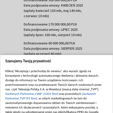
Dofinansowanie 300 000 000,00 PLN
Data podpisania umowy: KWIECIEŃ 2025
(wpłaty kwiecień 150 mln, maj 140 mln,
czerwiec 10 mln)
Dofinansowanie 170 000 000,00 PLN
Data podpisania umowy: LIPIEC 2025
(wpłaty lipiec 160 mln, sierpień 10 mln)
Dofinansowanie 60 000 000,00 PLN
Data podpisania umowy: SIERPIEŃ 2025
(wpłata wrzesień 60 mln)
Szanujemy Twoją prywatność
Dofinansowanie 635 783 051,21 PLN
Data podpisania umowy: WRZESIEŃ 2025
Kliknij "Akceptuję i przechodzę do serwisu", aby wyrazić zgody na
(wpłata wrzesień 100 mln, październik 350
korzystanie z technologii automatycznego śledzenia i zbierania danych,
mln, listopad 265 mln)
dostęp do informacji na Twoim urządzeniu końcowym i ich
przechowywanie oraz na przetwarzanie Twoich danych osobowych przez
Dofinansowanie 48 862 000,00 PLN
nas, czyli Telewizję Polską S.A. w likwidacji (zwaną dalej również „TVP”),
Data podpisania umowy: GRUDZIEŃ 2025
Zaufanych Partnerów z IAB* (1201 firm)
oraz pozostałych
Zaufanych
(wpłata grudzień 60,548 mln)
Partnerów TVP (93 firm)
, w celach marketingowych (w tym do
zautomatyzowanego dopasowania reklam do Twoich zainteresowań i
Dofinansowanie 900 000 000,00 PLN
mierzenia ich skuteczności) i pozostałych, które wskazujemy poniżej, a
Data podpisania umowy: LUTY 2026 (wpłata
także zgody na udostępnianie przez nas identyfikatora PPID do Google.