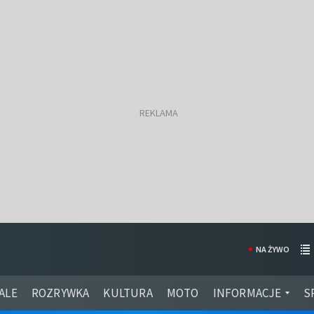
NA ŻYWO
ALE
ROZRYWKA
KULTURA
MOTO
INFORMACJE
S