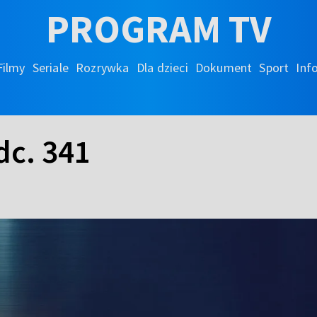
PROGRAM TV
Filmy
Seriale
Rozrywka
Dla dzieci
Dokument
Sport
Inf
dc. 341