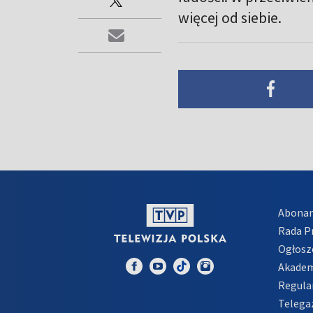
więcej od siebie.
Abona
Rada 
Ogłosz
Akadem
Regula
Telega