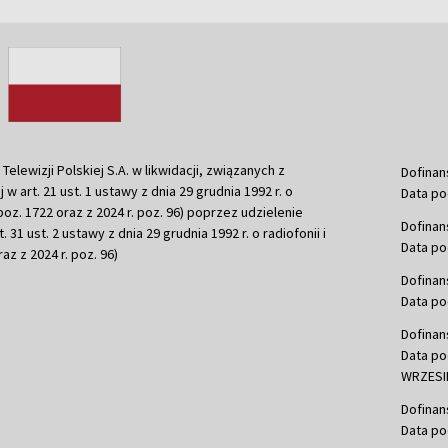
ewizji Polskiej S.A. w likwidacji, związanych z
Dofinan
j w art. 21 ust. 1 ustawy z dnia 29 grudnia 1992 r. o
Data po
r. poz. 1722 oraz z 2024 r. poz. 96) poprzez udzielenie
Dofinan
 31 ust. 2 ustawy z dnia 29 grudnia 1992 r. o radiofonii i
Data po
raz z 2024 r. poz. 96)
Dofinan
Data po
Dofinan
Data po
WRZESIE
Dofinan
Data po