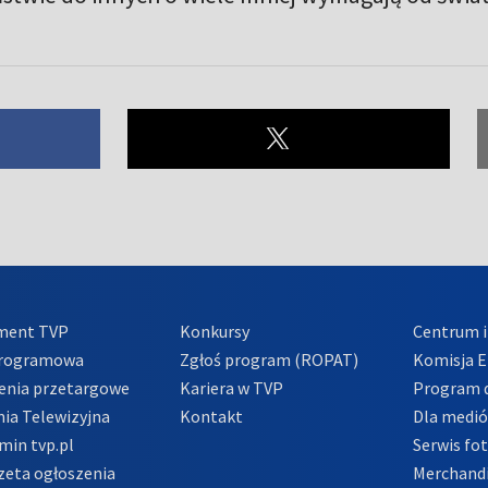
ment TVP
Konkursy
Centrum i
Programowa
Zgłoś program (ROPAT)
Komisja E
enia przetargowe
Kariera w TVP
Program d
ia Telewizyjna
Kontakt
Dla medi
min tvp.pl
Serwis fo
zeta ogłoszenia
Merchandi