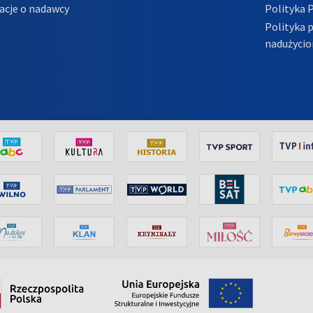
acje o nadawcy
Polityka 
Polityka 
nadużycio