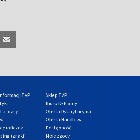
nformacji TVP
Sklep TVP
tyki
Biuro Reklamy
la prasy
Oferta Dystrybucyjna
ów
Oferta Handlowa
tograficzny
Dostępność
sing (znaki)
Moje zgody