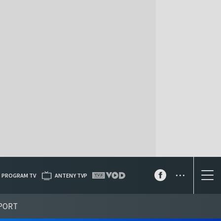
...
PROGRAM TV
ANTENY TVP
PORT