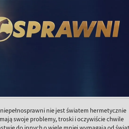
 niepełnosprawni nie jest światem hermetycznie
mają swoje problemy, troski i oczywiście chwile
ństwie do innych o wiele mniej wymagają od świa