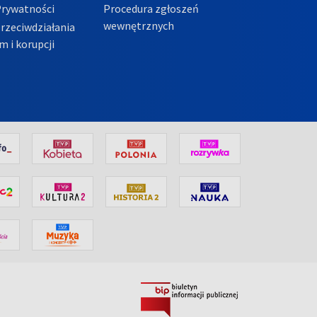
Prywatności
Procedura zgłoszeń
wewnętrznych
przeciwdziałania
m i korupcji