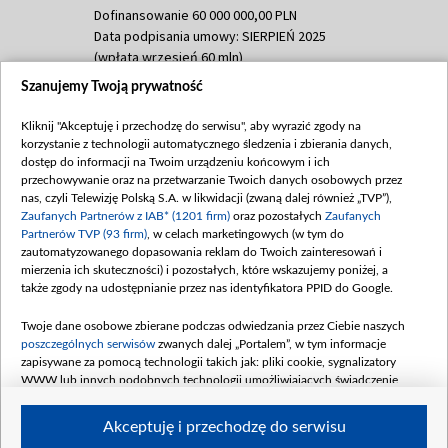
Dofinansowanie 60 000 000,00 PLN
Data podpisania umowy: SIERPIEŃ 2025
(wpłata wrzesień 60 mln)
Szanujemy Twoją prywatność
Dofinansowanie 635 783 051,21 PLN
Data podpisania umowy: WRZESIEŃ 2025
Kliknij "Akceptuję i przechodzę do serwisu", aby wyrazić zgody na
(wpłata wrzesień 100 mln, październik 350
korzystanie z technologii automatycznego śledzenia i zbierania danych,
mln, listopad 265 mln)
dostęp do informacji na Twoim urządzeniu końcowym i ich
przechowywanie oraz na przetwarzanie Twoich danych osobowych przez
Dofinansowanie 48 862 000,00 PLN
nas, czyli Telewizję Polską S.A. w likwidacji (zwaną dalej również „TVP”),
Data podpisania umowy: GRUDZIEŃ 2025
Zaufanych Partnerów z IAB* (1201 firm)
oraz pozostałych
Zaufanych
(wpłata grudzień 60,548 mln)
Partnerów TVP (93 firm)
, w celach marketingowych (w tym do
zautomatyzowanego dopasowania reklam do Twoich zainteresowań i
Dofinansowanie 900 000 000,00 PLN
mierzenia ich skuteczności) i pozostałych, które wskazujemy poniżej, a
Data podpisania umowy: LUTY 2026 (wpłata
także zgody na udostępnianie przez nas identyfikatora PPID do Google.
26 lutego 80 mln, 4 marca 370 mln,
8
kwiecień 180 mln, 7 maja 180 mln, 8
Twoje dane osobowe zbierane podczas odwiedzania przez Ciebie naszych
czerwca 90 mln)
poszczególnych serwisów
zwanych dalej „Portalem”, w tym informacje
zapisywane za pomocą technologii takich jak: pliki cookie, sygnalizatory
Dofinansowanie 250 000 000,00 PLN
WWW lub innych podobnych technologii umożliwiających świadczenie
Data podpisania umowy LIPIEC 2026 (wpłata
dopasowanych i bezpiecznych usług, personalizację treści oraz reklam,
udostępnianie funkcji mediów społecznościowych oraz analizowanie ruchu
4 sierpnia 250 mln
Akceptuję i przechodzę do serwisu
w Internecie.