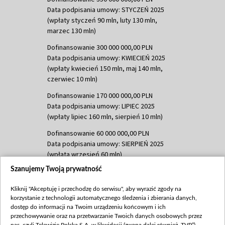
Data podpisania umowy: STYCZEŃ 2025
(wpłaty styczeń 90 mln, luty 130 mln,
marzec 130 mln)
Dofinansowanie 300 000 000,00 PLN
Data podpisania umowy: KWIECIEŃ 2025
(wpłaty kwiecień 150 mln, maj 140 mln,
czerwiec 10 mln)
Dofinansowanie 170 000 000,00 PLN
Data podpisania umowy: LIPIEC 2025
(wpłaty lipiec 160 mln, sierpień 10 mln)
Dofinansowanie 60 000 000,00 PLN
Data podpisania umowy: SIERPIEŃ 2025
(wpłata wrzesień 60 mln)
Szanujemy Twoją prywatność
Dofinansowanie 635 783 051,21 PLN
Data podpisania umowy: WRZESIEŃ 2025
Kliknij "Akceptuję i przechodzę do serwisu", aby wyrazić zgody na
(wpłata wrzesień 100 mln, październik 350
korzystanie z technologii automatycznego śledzenia i zbierania danych,
mln, listopad 265 mln)
dostęp do informacji na Twoim urządzeniu końcowym i ich
przechowywanie oraz na przetwarzanie Twoich danych osobowych przez
Dofinansowanie 48 862 000,00 PLN