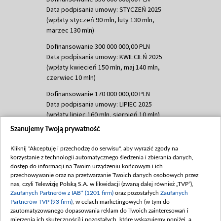
Data podpisania umowy: STYCZEŃ 2025
(wpłaty styczeń 90 mln, luty 130 mln,
marzec 130 mln)
Dofinansowanie 300 000 000,00 PLN
Data podpisania umowy: KWIECIEŃ 2025
(wpłaty kwiecień 150 mln, maj 140 mln,
czerwiec 10 mln)
Dofinansowanie 170 000 000,00 PLN
Data podpisania umowy: LIPIEC 2025
(wpłaty lipiec 160 mln, sierpień 10 mln)
Szanujemy Twoją prywatność
Dofinansowanie 60 000 000,00 PLN
Data podpisania umowy: SIERPIEŃ 2025
Kliknij "Akceptuję i przechodzę do serwisu", aby wyrazić zgody na
(wpłata wrzesień 60 mln)
korzystanie z technologii automatycznego śledzenia i zbierania danych,
Dofinansowanie 635 783 051,21 PLN
dostęp do informacji na Twoim urządzeniu końcowym i ich
przechowywanie oraz na przetwarzanie Twoich danych osobowych przez
Data podpisania umowy: WRZESIEŃ 2025
nas, czyli Telewizję Polską S.A. w likwidacji (zwaną dalej również „TVP”),
(wpłata wrzesień 100 mln, październik 350
Zaufanych Partnerów z IAB* (1201 firm)
oraz pozostałych
Zaufanych
mln, listopad 265 mln)
Partnerów TVP (93 firm)
, w celach marketingowych (w tym do
zautomatyzowanego dopasowania reklam do Twoich zainteresowań i
Dofinansowanie 48 862 000,00 PLN
mierzenia ich skuteczności) i pozostałych, które wskazujemy poniżej, a