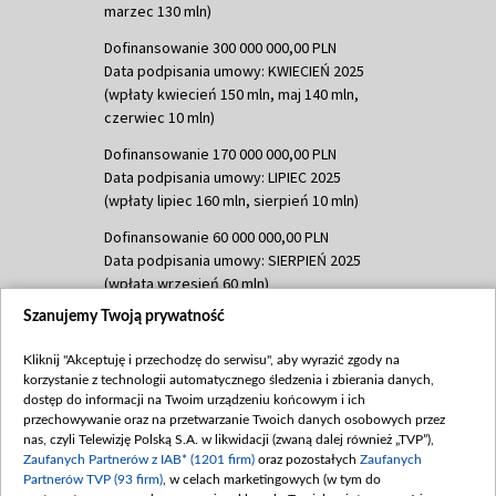
marzec 130 mln)
Dofinansowanie 300 000 000,00 PLN
Data podpisania umowy: KWIECIEŃ 2025
(wpłaty kwiecień 150 mln, maj 140 mln,
czerwiec 10 mln)
Dofinansowanie 170 000 000,00 PLN
Data podpisania umowy: LIPIEC 2025
(wpłaty lipiec 160 mln, sierpień 10 mln)
Dofinansowanie 60 000 000,00 PLN
Data podpisania umowy: SIERPIEŃ 2025
(wpłata wrzesień 60 mln)
Szanujemy Twoją prywatność
Dofinansowanie 635 783 051,21 PLN
Data podpisania umowy: WRZESIEŃ 2025
Kliknij "Akceptuję i przechodzę do serwisu", aby wyrazić zgody na
(wpłata wrzesień 100 mln, październik 350
korzystanie z technologii automatycznego śledzenia i zbierania danych,
mln, listopad 265 mln)
dostęp do informacji na Twoim urządzeniu końcowym i ich
przechowywanie oraz na przetwarzanie Twoich danych osobowych przez
Dofinansowanie 48 862 000,00 PLN
nas, czyli Telewizję Polską S.A. w likwidacji (zwaną dalej również „TVP”),
Data podpisania umowy: GRUDZIEŃ 2025
Zaufanych Partnerów z IAB* (1201 firm)
oraz pozostałych
Zaufanych
(wpłata grudzień 60,548 mln)
Partnerów TVP (93 firm)
, w celach marketingowych (w tym do