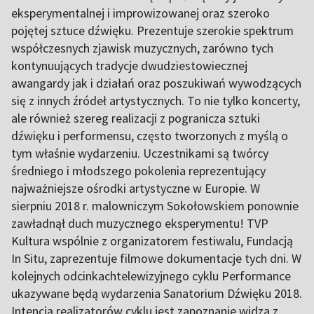
eksperymentalnej i improwizowanej oraz szeroko
pojętej sztuce dźwięku. Prezentuje szerokie spektrum
współczesnych zjawisk muzycznych, zarówno tych
kontynuujących tradycje dwudziestowiecznej
awangardy jak i działań oraz poszukiwań wywodzących
się z innych źródeł artystycznych. To nie tylko koncerty,
ale również szereg realizacji z pogranicza sztuki
dźwięku i performensu, często tworzonych z myślą o
tym właśnie wydarzeniu. Uczestnikami są twórcy
średniego i młodszego pokolenia reprezentujący
najważniejsze ośrodki artystyczne w Europie. W
sierpniu 2018 r. malowniczym Sokołowskiem ponownie
zawładnął duch muzycznego eksperymentu! TVP
Kultura wspólnie z organizatorem festiwalu, Fundacją
In Situ, zaprezentuje filmowe dokumentacje tych dni. W
kolejnych odcinkachtelewizyjnego cyklu Performance
ukazywane będą wydarzenia Sanatorium Dźwięku 2018.
Intencją realizatorów cyklu jest zapoznanie widza z