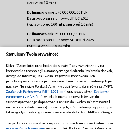
czerwiec 10 mln)
Dofinansowanie 170 000 000,00 PLN
Data podpisania umowy: LIPIEC 2025
(wpłaty lipiec 160 mln, sierpień 10 mln)
Dofinansowanie 60 000 000,00 PLN
Data podpisania umowy: SIERPIEŃ 2025
(wpłata wrzesień 60 mln)
Szanujemy Twoją prywatność
Dofinansowanie 635 783 051,21 PLN
Data podpisania umowy: WRZESIEŃ 2025
Kliknij "Akceptuję i przechodzę do serwisu", aby wyrazić zgody na
(wpłata wrzesień 100 mln, październik 350
korzystanie z technologii automatycznego śledzenia i zbierania danych,
mln, listopad 265 mln)
dostęp do informacji na Twoim urządzeniu końcowym i ich
przechowywanie oraz na przetwarzanie Twoich danych osobowych przez
Dofinansowanie 48 862 000,00 PLN
nas, czyli Telewizję Polską S.A. w likwidacji (zwaną dalej również „TVP”),
Data podpisania umowy: GRUDZIEŃ 2025
Zaufanych Partnerów z IAB* (1201 firm)
oraz pozostałych
Zaufanych
(wpłata grudzień 60,548 mln)
Partnerów TVP (93 firm)
, w celach marketingowych (w tym do
zautomatyzowanego dopasowania reklam do Twoich zainteresowań i
Dofinansowanie 900 000 000,00 PLN
mierzenia ich skuteczności) i pozostałych, które wskazujemy poniżej, a
Data podpisania umowy: LUTY 2026 (wpłata
także zgody na udostępnianie przez nas identyfikatora PPID do Google.
26 lutego 80 mln, 4 marca 370 mln,
8
kwiecień 180 mln, 7 maja 180 mln, 8
Twoje dane osobowe zbierane podczas odwiedzania przez Ciebie naszych
czerwca 90 mln)
poszczególnych serwisów
zwanych dalej „Portalem”, w tym informacje