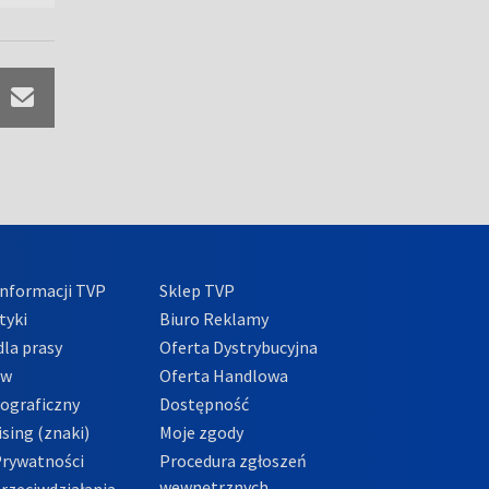
nformacji TVP
Sklep TVP
tyki
Biuro Reklamy
la prasy
Oferta Dystrybucyjna
ów
Oferta Handlowa
tograficzny
Dostępność
sing (znaki)
Moje zgody
Prywatności
Procedura zgłoszeń
wewnętrznych
przeciwdziałania