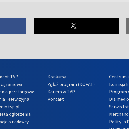
ment TVP
Konkursy
Centrum i
Programowa
Zgłoś program (ROPAT)
Komisja E
enia przetargowe
Kariera w TVP
Program d
ia Telewizyjna
Kontakt
Dla medi
min tvp.pl
Serwis fo
zeta ogłoszenia
Merchandi
acje o nadawcy
Polityka 
Polityka 