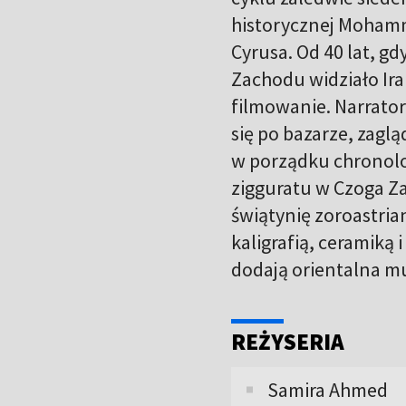
historycznej Mohamm
Cyrusa. Od 40 lat, gd
Zachodu widziało Ira
filmowanie. Narrato
się po bazarze, zaglą
w porządku chronolo
zigguratu w Czoga Za
świątynię zoroastria
kaligrafią, ceramiką
dodają orientalna mu
REŻYSERIA
Samira Ahmed