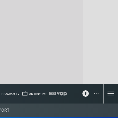
...
PROGRAM TV
ANTENY TVP
PORT