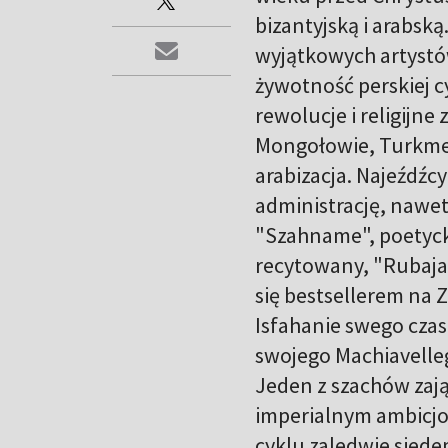
bizantyjską i arabską
wyjątkowych artystó
żywotność perskiej cy
rewolucje i religijn
Mongołowie, Turkmeni
arabizacja. Najeźdźcy
administrację, nawet 
"Szahname", poetycki 
recytowany, "Rubajat
się bestsellerem na 
Isfahanie swego czas
swojego Machiavelleg
Jeden z szachów zajął
imperialnym ambicjom
cyklu zaledwie siede