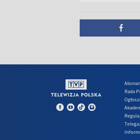
Abona
Rada 
Ogłosz
Akadem
Regula
Telega
Inform