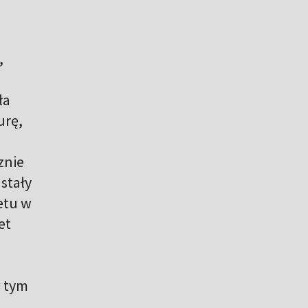
,
ła
urę,
znie
stały
etu w
et
w tym