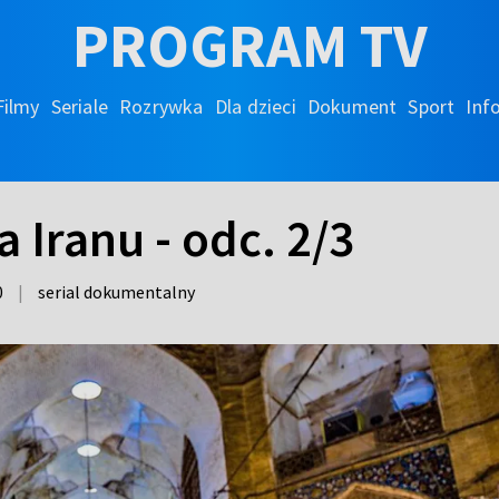
PROGRAM TV
Filmy
Seriale
Rozrywka
Dla dzieci
Dokument
Sport
Inf
a Iranu - odc. 2/3
0
|
serial dokumentalny