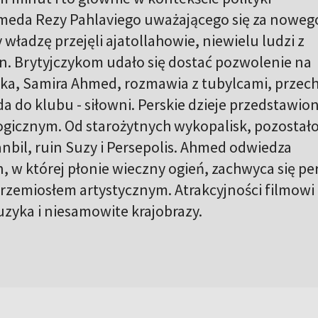
eda Rezy Pahlaviego uważającego się za noweg
y władzę przejęli ajatollahowie, niewielu ludzi z
n. Brytyjczykom udało się dostać pozwolenie na
rka, Samira Ahmed, rozmawia z tubylcami, przec
da do klubu - siłowni. Perskie dzieje przedstawio
gicznym. Od starożytnych wykopalisk, pozostało
nbil, ruin Suzy i Persepolis. Ahmed odwiedza
n, w której płonie wieczny ogień, zachwyca się pe
 i rzemiosłem artystycznym. Atrakcyjności filmowi
zyka i niesamowite krajobrazy.