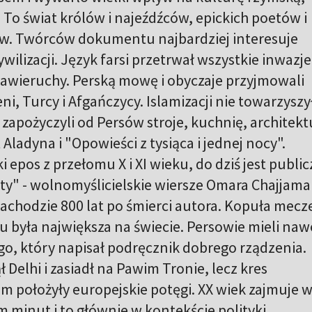
. To świat królów i najeźdźców, epickich poetów i
w. Twórców dokumentu najbardziej interesuje
wilizacji. Język farsi przetrwał wszystkie inwazje
e zawieruchy. Perską mowę i obyczaje przyjmowali
, Turcy i Afgańczycy. Islamizacji nie towarzyszy
 zapożyczyli od Persów stroje, kuchnię, architekt
Aladyna i "Opowieści z tysiąca i jednej nocy".
epos z przełomu X i XI wieku, do dziś jest public
y" - wolnomyślicielskie wiersze Omara Chajjama 
Zachodzie 800 lat po śmierci autora. Kopuła mecz
u była największa na świecie. Persowie mieli naw
o, który napisał podręcznik dobrego rządzenia.
 Delhi i zasiadł na Pawim Tronie, lecz kres
 położyły europejskie potęgi. XX wiek zajmuje 
m minut i to głównie w kontekście polityki