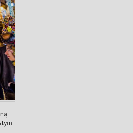
aną
óstym