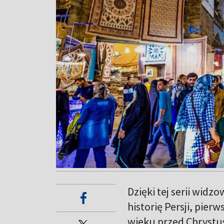
Dzięki tej serii wid
historię Persji, pie
wieku przed Chrystu