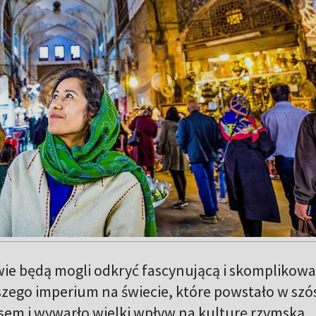
zowie będą mogli odkryć fascynującą i skomplikow
rwszego imperium na świecie, które powstało w sz
sem i wywarło wielki wpływ na kulturę rzymską,