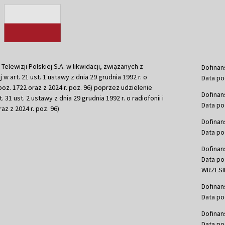
ewizji Polskiej S.A. w likwidacji, związanych z
Dofinan
j w art. 21 ust. 1 ustawy z dnia 29 grudnia 1992 r. o
Data po
r. poz. 1722 oraz z 2024 r. poz. 96) poprzez udzielenie
Dofinan
 31 ust. 2 ustawy z dnia 29 grudnia 1992 r. o radiofonii i
Data po
raz z 2024 r. poz. 96)
Dofinan
Data po
Dofinan
Data po
WRZESIE
Dofinan
Data po
Dofinan
Data po