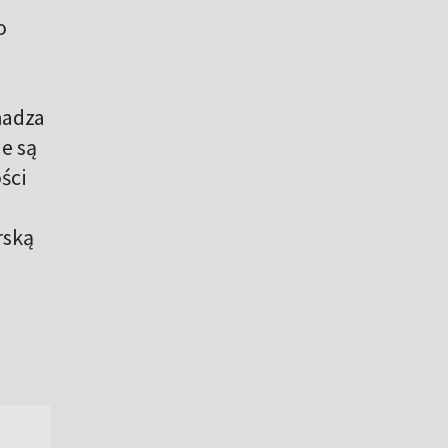
o
hadza
ne są
ści
rską