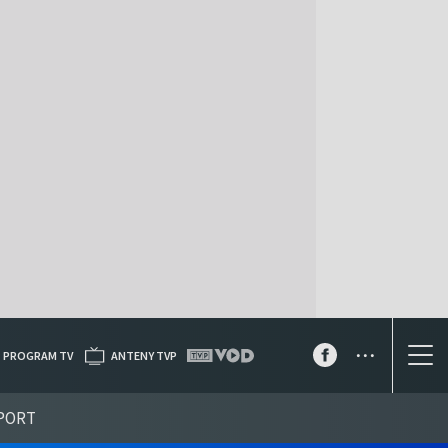
...
PROGRAM TV
ANTENY TVP
PORT