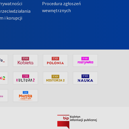
Prywatności
Procedura zgłoszeń
wewnętrznych
przeciwdziałania
m i korupcji