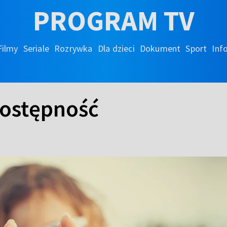
PROGRAM TV
Filmy
Seriale
Rozrywka
Dla dzieci
Dokument
Sport
Inf
ostępność