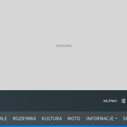
NA ŻYWO
ALE
ROZRYWKA
KULTURA
MOTO
INFORMACJE
S