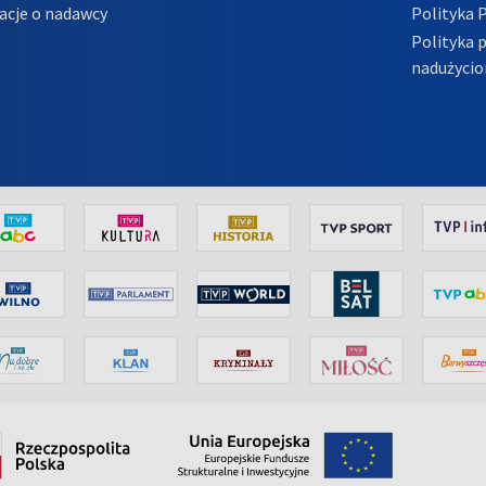
acje o nadawcy
Polityka 
Polityka 
nadużycio