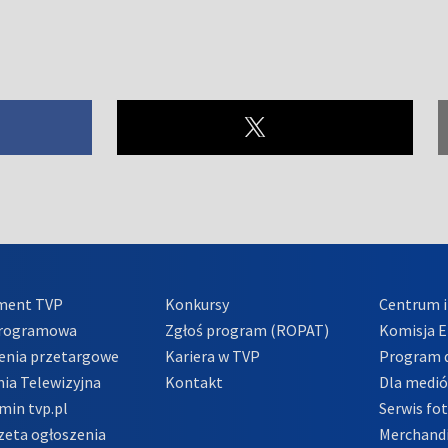
ment TVP
Konkursy
Centrum i
Programowa
Zgłoś program (ROPAT)
Komisja E
enia przetargowe
Kariera w TVP
Program d
ia Telewizyjna
Kontakt
Dla medi
min tvp.pl
Serwis fo
zeta ogłoszenia
Merchandi