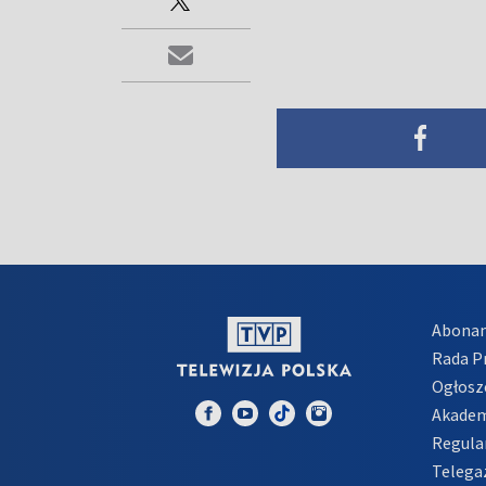
Abona
Rada 
Ogłosz
Akadem
Regula
Telega