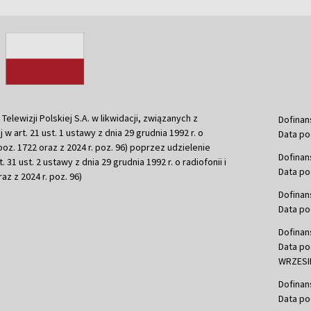
ewizji Polskiej S.A. w likwidacji, związanych z
Dofinan
j w art. 21 ust. 1 ustawy z dnia 29 grudnia 1992 r. o
Data po
r. poz. 1722 oraz z 2024 r. poz. 96) poprzez udzielenie
Dofinan
 31 ust. 2 ustawy z dnia 29 grudnia 1992 r. o radiofonii i
Data po
raz z 2024 r. poz. 96)
Dofinan
Data po
Dofinan
Data po
WRZESIE
Dofinan
Data po