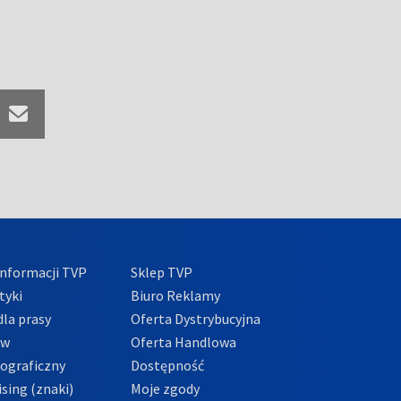
nformacji TVP
Sklep TVP
tyki
Biuro Reklamy
la prasy
Oferta Dystrybucyjna
ów
Oferta Handlowa
tograficzny
Dostępność
sing (znaki)
Moje zgody