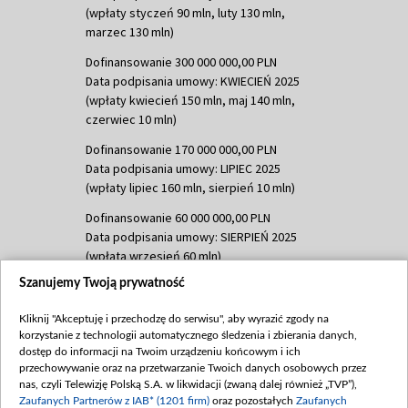
(wpłaty styczeń 90 mln, luty 130 mln,
marzec 130 mln)
Dofinansowanie 300 000 000,00 PLN
Data podpisania umowy: KWIECIEŃ 2025
(wpłaty kwiecień 150 mln, maj 140 mln,
czerwiec 10 mln)
Dofinansowanie 170 000 000,00 PLN
Data podpisania umowy: LIPIEC 2025
(wpłaty lipiec 160 mln, sierpień 10 mln)
Dofinansowanie 60 000 000,00 PLN
Data podpisania umowy: SIERPIEŃ 2025
(wpłata wrzesień 60 mln)
Szanujemy Twoją prywatność
Dofinansowanie 635 783 051,21 PLN
Data podpisania umowy: WRZESIEŃ 2025
Kliknij "Akceptuję i przechodzę do serwisu", aby wyrazić zgody na
(wpłata wrzesień 100 mln, październik 350
korzystanie z technologii automatycznego śledzenia i zbierania danych,
mln, listopad 265 mln)
dostęp do informacji na Twoim urządzeniu końcowym i ich
przechowywanie oraz na przetwarzanie Twoich danych osobowych przez
Dofinansowanie 48 862 000,00 PLN
nas, czyli Telewizję Polską S.A. w likwidacji (zwaną dalej również „TVP”),
Data podpisania umowy: GRUDZIEŃ 2025
Zaufanych Partnerów z IAB* (1201 firm)
oraz pozostałych
Zaufanych