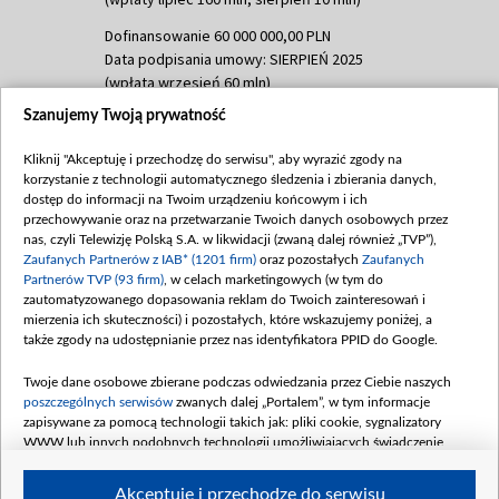
Dofinansowanie 60 000 000,00 PLN
Data podpisania umowy: SIERPIEŃ 2025
(wpłata wrzesień 60 mln)
Szanujemy Twoją prywatność
Dofinansowanie 635 783 051,21 PLN
Data podpisania umowy: WRZESIEŃ 2025
Kliknij "Akceptuję i przechodzę do serwisu", aby wyrazić zgody na
(wpłata wrzesień 100 mln, październik 350
korzystanie z technologii automatycznego śledzenia i zbierania danych,
mln, listopad 265 mln)
dostęp do informacji na Twoim urządzeniu końcowym i ich
przechowywanie oraz na przetwarzanie Twoich danych osobowych przez
Dofinansowanie 48 862 000,00 PLN
nas, czyli Telewizję Polską S.A. w likwidacji (zwaną dalej również „TVP”),
Data podpisania umowy: GRUDZIEŃ 2025
Zaufanych Partnerów z IAB* (1201 firm)
oraz pozostałych
Zaufanych
(wpłata grudzień 60,548 mln)
Partnerów TVP (93 firm)
, w celach marketingowych (w tym do
zautomatyzowanego dopasowania reklam do Twoich zainteresowań i
Dofinansowanie 900 000 000,00 PLN
mierzenia ich skuteczności) i pozostałych, które wskazujemy poniżej, a
Data podpisania umowy: LUTY 2026 (wpłata
także zgody na udostępnianie przez nas identyfikatora PPID do Google.
26 lutego 80 mln, 4 marca 370 mln,
8
kwiecień 180 mln, 7 maja 180 mln, 8
Twoje dane osobowe zbierane podczas odwiedzania przez Ciebie naszych
czerwca 90 mln)
poszczególnych serwisów
zwanych dalej „Portalem”, w tym informacje
zapisywane za pomocą technologii takich jak: pliki cookie, sygnalizatory
Dofinansowanie 250 000 000,00 PLN
WWW lub innych podobnych technologii umożliwiających świadczenie
Data podpisania umowy LIPIEC 2026 (wpłata
dopasowanych i bezpiecznych usług, personalizację treści oraz reklam,
udostępnianie funkcji mediów społecznościowych oraz analizowanie ruchu
4 sierpnia 250 mln
Akceptuję i przechodzę do serwisu