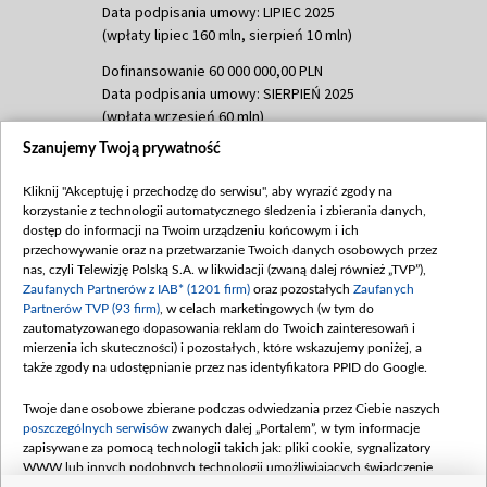
Data podpisania umowy: LIPIEC 2025
(wpłaty lipiec 160 mln, sierpień 10 mln)
Dofinansowanie 60 000 000,00 PLN
Data podpisania umowy: SIERPIEŃ 2025
(wpłata wrzesień 60 mln)
Szanujemy Twoją prywatność
Dofinansowanie 635 783 051,21 PLN
Data podpisania umowy: WRZESIEŃ 2025
Kliknij "Akceptuję i przechodzę do serwisu", aby wyrazić zgody na
(wpłata wrzesień 100 mln, październik 350
korzystanie z technologii automatycznego śledzenia i zbierania danych,
mln, listopad 265 mln)
dostęp do informacji na Twoim urządzeniu końcowym i ich
przechowywanie oraz na przetwarzanie Twoich danych osobowych przez
Dofinansowanie 48 862 000,00 PLN
nas, czyli Telewizję Polską S.A. w likwidacji (zwaną dalej również „TVP”),
Data podpisania umowy: GRUDZIEŃ 2025
Zaufanych Partnerów z IAB* (1201 firm)
oraz pozostałych
Zaufanych
(wpłata grudzień 60,548 mln)
Partnerów TVP (93 firm)
, w celach marketingowych (w tym do
zautomatyzowanego dopasowania reklam do Twoich zainteresowań i
Dofinansowanie 900 000 000,00 PLN
mierzenia ich skuteczności) i pozostałych, które wskazujemy poniżej, a
Data podpisania umowy: LUTY 2026 (wpłata
także zgody na udostępnianie przez nas identyfikatora PPID do Google.
26 lutego 80 mln, 4 marca 370 mln,
8
kwiecień 180 mln, 7 maja 180 mln, 8
Twoje dane osobowe zbierane podczas odwiedzania przez Ciebie naszych
czerwca 90 mln)
poszczególnych serwisów
zwanych dalej „Portalem”, w tym informacje
zapisywane za pomocą technologii takich jak: pliki cookie, sygnalizatory
Dofinansowanie 250 000 000,00 PLN
WWW lub innych podobnych technologii umożliwiających świadczenie