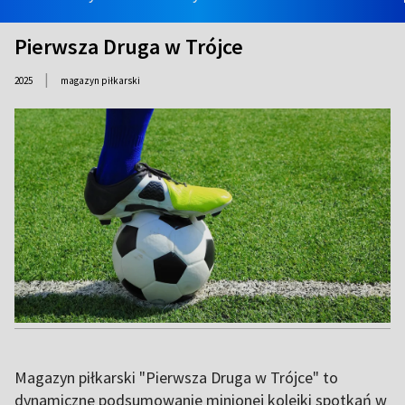
Pierwsza Druga w Trójce
|
2025
magazyn piłkarski
Magazyn piłkarski "Pierwsza Druga w Trójce" to
dynamiczne podsumowanie minionej kolejki spotkań w