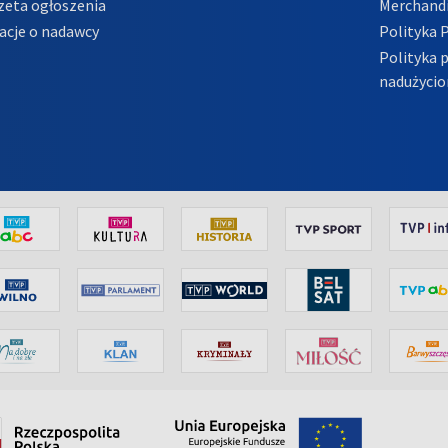
zeta ogłoszenia
Merchandi
acje o nadawcy
Polityka 
Polityka 
nadużycio