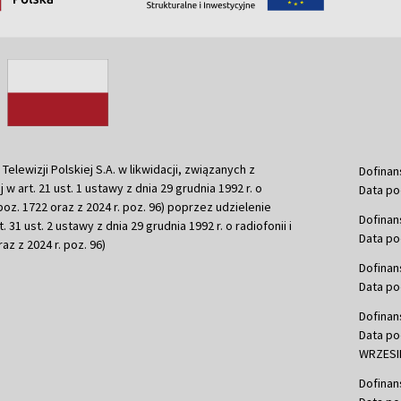
ewizji Polskiej S.A. w likwidacji, związanych z
Dofinan
j w art. 21 ust. 1 ustawy z dnia 29 grudnia 1992 r. o
Data po
r. poz. 1722 oraz z 2024 r. poz. 96) poprzez udzielenie
Dofinan
 31 ust. 2 ustawy z dnia 29 grudnia 1992 r. o radiofonii i
Data po
raz z 2024 r. poz. 96)
Dofinan
Data po
Dofinan
Data po
WRZESIE
Dofinan