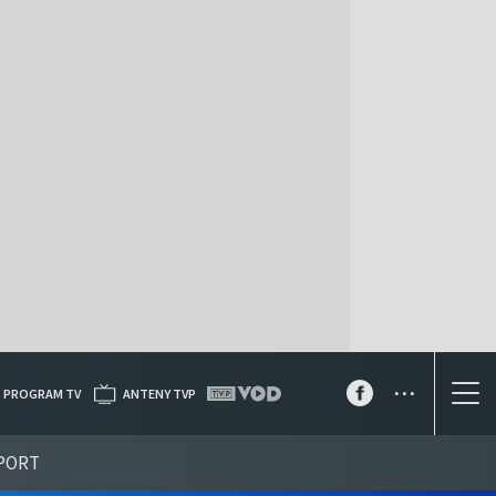
...
PROGRAM TV
ANTENY TVP
PORT