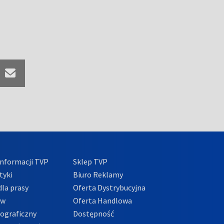
nformacji TVP
Sklep TVP
tyki
Biuro Reklamy
la prasy
Oferta Dystrybucyjna
ów
Oferta Handlowa
tograficzny
Dostępność