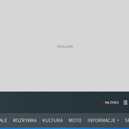
NA ŻYWO
ALE
ROZRYWKA
KULTURA
MOTO
INFORMACJE
S