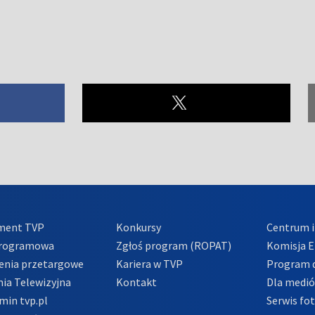
ment TVP
Konkursy
Centrum i
Programowa
Zgłoś program (ROPAT)
Komisja E
enia przetargowe
Kariera w TVP
Program d
ia Telewizyjna
Kontakt
Dla medi
min tvp.pl
Serwis fo