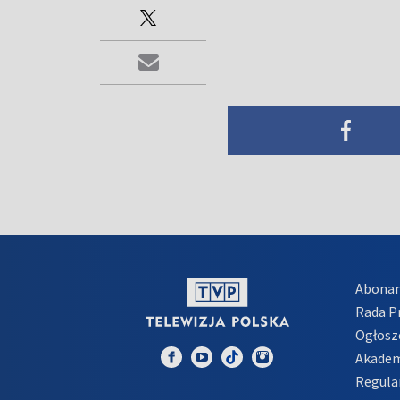
Abona
Rada 
Ogłosz
Akadem
Regula