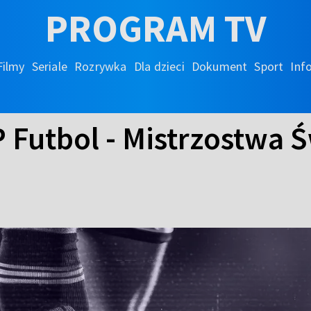
PROGRAM TV
Filmy
Seriale
Rozrywka
Dla dzieci
Dokument
Sport
Inf
 Futbol - Mistrzostwa Ś