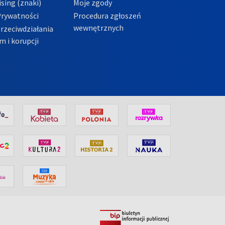
sing (znaki)
Moje zgody
Prywatności
Procedura zgłoszeń
wewnętrznych
przeciwdziałania
m i korupcji