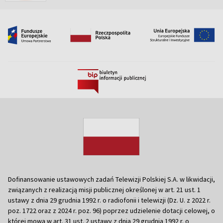
Dofinansowanie ustawowych zadań Telewizji Polskiej S.A. w likwidacji,
związanych z realizacją misji publicznej określonej w art. 21 ust. 1
ustawy z dnia 29 grudnia 1992 r. o radiofonii i telewizji (Dz. U. z 2022 r.
poz. 1722 oraz z 2024 r. poz. 96) poprzez udzielenie dotacji celowej, o
której mowa w art. 31 ust. 2 ustawy z dnia 29 grudnia 1992 r. o