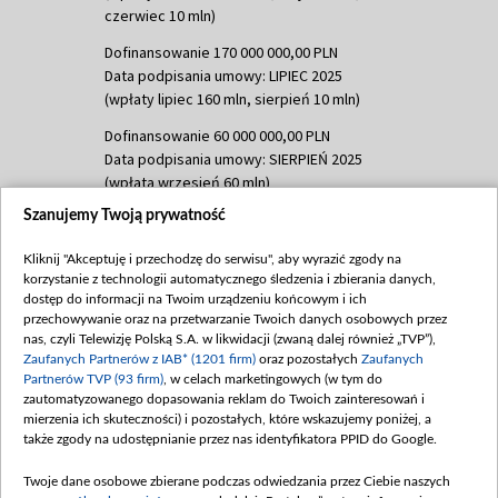
czerwiec 10 mln)
Dofinansowanie 170 000 000,00 PLN
Data podpisania umowy: LIPIEC 2025
(wpłaty lipiec 160 mln, sierpień 10 mln)
Dofinansowanie 60 000 000,00 PLN
Data podpisania umowy: SIERPIEŃ 2025
(wpłata wrzesień 60 mln)
Szanujemy Twoją prywatność
Dofinansowanie 635 783 051,21 PLN
Data podpisania umowy: WRZESIEŃ 2025
Kliknij "Akceptuję i przechodzę do serwisu", aby wyrazić zgody na
(wpłata wrzesień 100 mln, październik 350
korzystanie z technologii automatycznego śledzenia i zbierania danych,
mln, listopad 265 mln)
dostęp do informacji na Twoim urządzeniu końcowym i ich
przechowywanie oraz na przetwarzanie Twoich danych osobowych przez
Dofinansowanie 48 862 000,00 PLN
nas, czyli Telewizję Polską S.A. w likwidacji (zwaną dalej również „TVP”),
Data podpisania umowy: GRUDZIEŃ 2025
Zaufanych Partnerów z IAB* (1201 firm)
oraz pozostałych
Zaufanych
(wpłata grudzień 60,548 mln)
Partnerów TVP (93 firm)
, w celach marketingowych (w tym do
zautomatyzowanego dopasowania reklam do Twoich zainteresowań i
Dofinansowanie 900 000 000,00 PLN
mierzenia ich skuteczności) i pozostałych, które wskazujemy poniżej, a
Data podpisania umowy: LUTY 2026 (wpłata
także zgody na udostępnianie przez nas identyfikatora PPID do Google.
26 lutego 80 mln, 4 marca 370 mln,
8
kwiecień 180 mln, 7 maja 180 mln, 8
Twoje dane osobowe zbierane podczas odwiedzania przez Ciebie naszych