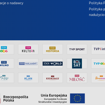
acje o nadawcy
Polityka 
Polityka 
nadużycio