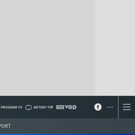
...
PROGRAM TV
ANTENY TVP
PORT