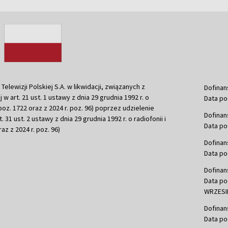
ewizji Polskiej S.A. w likwidacji, związanych z
Dofinan
j w art. 21 ust. 1 ustawy z dnia 29 grudnia 1992 r. o
Data po
r. poz. 1722 oraz z 2024 r. poz. 96) poprzez udzielenie
Dofinan
 31 ust. 2 ustawy z dnia 29 grudnia 1992 r. o radiofonii i
Data po
raz z 2024 r. poz. 96)
Dofinan
Data po
Dofinan
Data po
WRZESIE
Dofinan
Data po