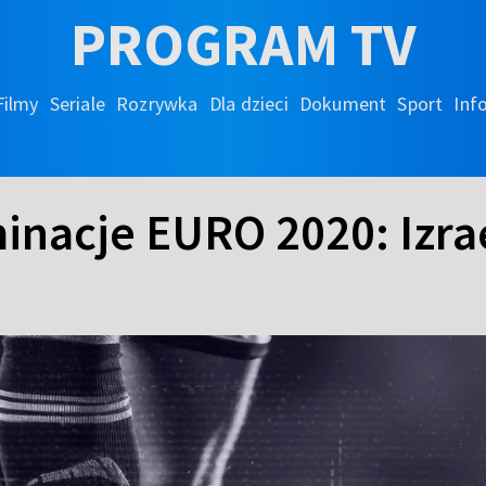
PROGRAM TV
Filmy
Seriale
Rozrywka
Dla dzieci
Dokument
Sport
Inf
minacje EURO 2020: Izrae