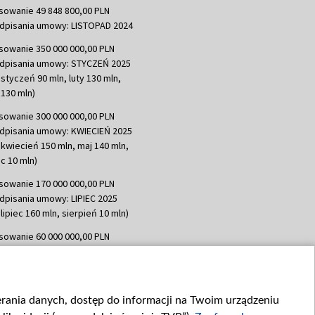
sowanie 49 848 800,00 PLN
dpisania umowy: LISTOPAD 2024
sowanie 350 000 000,00 PLN
dpisania umowy: STYCZEŃ 2025
 styczeń 90 mln, luty 130 mln,
130 mln)
sowanie 300 000 000,00 PLN
dpisania umowy: KWIECIEŃ 2025
 kwiecień 150 mln, maj 140 mln,
c 10 mln)
sowanie 170 000 000,00 PLN
dpisania umowy: LIPIEC 2025
lipiec 160 mln, sierpień 10 mln)
sowanie 60 000 000,00 PLN
dpisania umowy: SIERPIEŃ 2025
 wrzesień 60 mln)
sowanie 635 783 051,21 PLN
ierania danych, dostęp do informacji na Twoim urządzeniu
dpisania umowy: WRZESIEŃ 2025