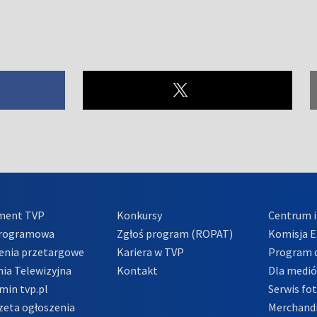
ment TVP
Konkursy
Centrum i
Programowa
Zgłoś program (ROPAT)
Komisja E
enia przetargowe
Kariera w TVP
Program d
ia Telewizyjna
Kontakt
Dla medi
min tvp.pl
Serwis fo
zeta ogłoszenia
Merchandi