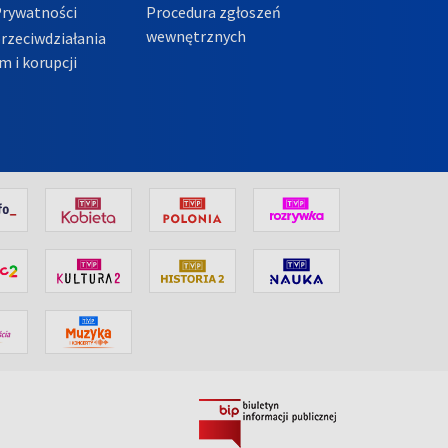
Prywatności
Procedura zgłoszeń
wewnętrznych
przeciwdziałania
m i korupcji