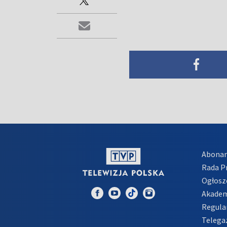
Abona
Rada 
Ogłosz
Akadem
Regula
Telega