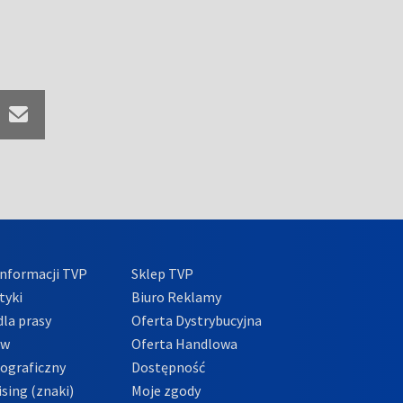
nformacji TVP
Sklep TVP
tyki
Biuro Reklamy
la prasy
Oferta Dystrybucyjna
ów
Oferta Handlowa
tograficzny
Dostępność
sing (znaki)
Moje zgody