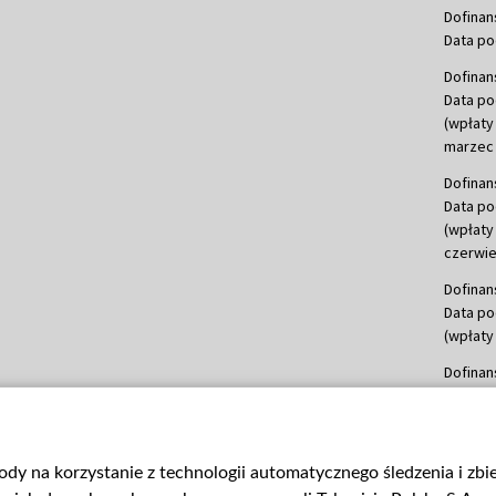
Dofinan
Data po
Dofinan
Data po
(wpłaty
marzec 
Dofinan
Data po
(wpłaty
czerwie
Dofinan
Data po
(wpłaty 
Dofinan
Data po
(wpłata
Dofinan
gody na korzystanie z technologii automatycznego śledzenia i zb
Data po