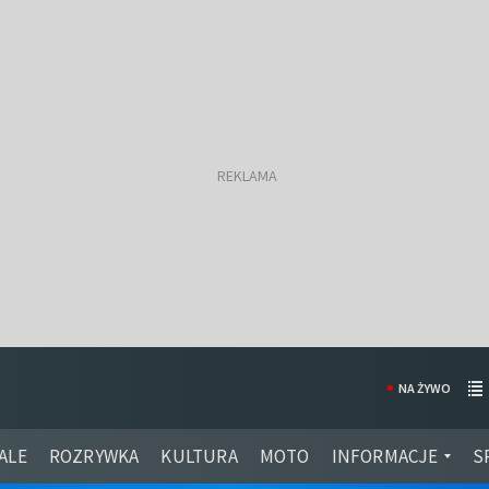
NA ŻYWO
ALE
ROZRYWKA
KULTURA
MOTO
INFORMACJE
S