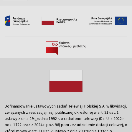
Dofinansowanie ustawowych zadań Telewizji Polskiej S.A. w likwidacji,
związanych z realizacją misji publicznej określonej w art. 21 ust. 1
ustawy z dnia 29 grudnia 1992 r. o radiofonii i telewizji (Dz. U. z 2022 r.
poz. 1722 oraz z 2024 r. poz. 96) poprzez udzielenie dotacji celowej, o
której mowa w art. 31 ust. 2 ustawy z dnia 29 grudnia 1992 r. o