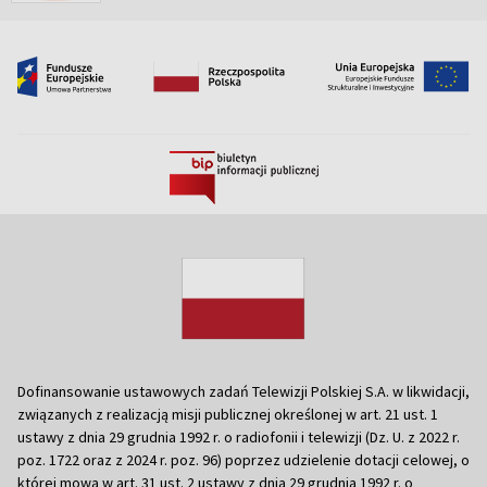
Dofinansowanie ustawowych zadań Telewizji Polskiej S.A. w likwidacji,
związanych z realizacją misji publicznej określonej w art. 21 ust. 1
ustawy z dnia 29 grudnia 1992 r. o radiofonii i telewizji (Dz. U. z 2022 r.
poz. 1722 oraz z 2024 r. poz. 96) poprzez udzielenie dotacji celowej, o
której mowa w art. 31 ust. 2 ustawy z dnia 29 grudnia 1992 r. o