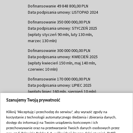
Dofinansowanie 49 848 800,00 PLN
Data podpisania umowy: LISTOPAD 2024
Dofinansowanie 350 000 000,00 PLN
Data podpisania umowy: STYCZEŃ 2025
(wpłaty styczeń 90 mln, luty 130 mln,
marzec 130 mln)
Dofinansowanie 300 000 000,00 PLN
Data podpisania umowy: KWIECIEŃ 2025
(wpłaty kwiecień 150 mln, maj 140 mln,
czerwiec 10 mln)
Dofinansowanie 170 000 000,00 PLN
Data podpisania umowy: LIPIEC 2025
(wpłaty lipiec 160 mln, sierpień 10 mln)
Szanujemy Twoją prywatność
Dofinansowanie 60 000 000,00 PLN
Data podpisania umowy: SIERPIEŃ 2025
Kliknij "Akceptuję i przechodzę do serwisu", aby wyrazić zgody na
(wpłata wrzesień 60 mln)
korzystanie z technologii automatycznego śledzenia i zbierania danych,
Dofinansowanie 635 783 051,21 PLN
dostęp do informacji na Twoim urządzeniu końcowym i ich
przechowywanie oraz na przetwarzanie Twoich danych osobowych przez
Data podpisania umowy: WRZESIEŃ 2025