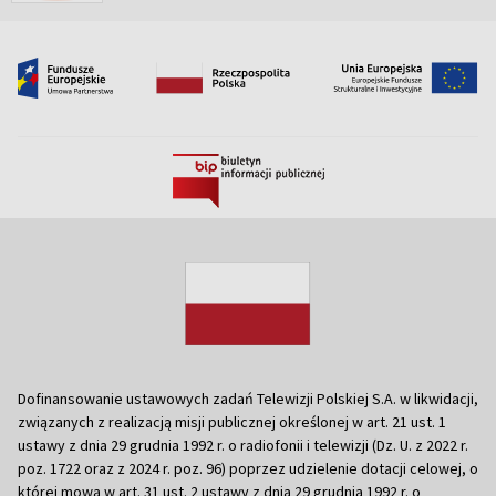
Dofinansowanie ustawowych zadań Telewizji Polskiej S.A. w likwidacji,
związanych z realizacją misji publicznej określonej w art. 21 ust. 1
ustawy z dnia 29 grudnia 1992 r. o radiofonii i telewizji (Dz. U. z 2022 r.
poz. 1722 oraz z 2024 r. poz. 96) poprzez udzielenie dotacji celowej, o
której mowa w art. 31 ust. 2 ustawy z dnia 29 grudnia 1992 r. o