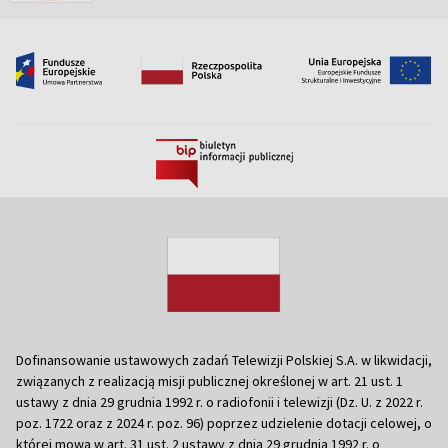
Dofinansowanie ustawowych zadań Telewizji Polskiej S.A. w likwidacji,
związanych z realizacją misji publicznej określonej w art. 21 ust. 1
ustawy z dnia 29 grudnia 1992 r. o radiofonii i telewizji (Dz. U. z 2022 r.
poz. 1722 oraz z 2024 r. poz. 96) poprzez udzielenie dotacji celowej, o
której mowa w art. 31 ust. 2 ustawy z dnia 29 grudnia 1992 r. o