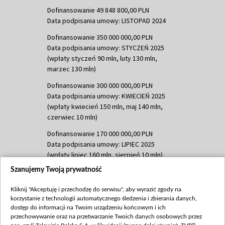
Dofinansowanie 49 848 800,00 PLN
Data podpisania umowy: LISTOPAD 2024
Dofinansowanie 350 000 000,00 PLN
Data podpisania umowy: STYCZEŃ 2025
(wpłaty styczeń 90 mln, luty 130 mln,
marzec 130 mln)
Dofinansowanie 300 000 000,00 PLN
Data podpisania umowy: KWIECIEŃ 2025
(wpłaty kwiecień 150 mln, maj 140 mln,
czerwiec 10 mln)
Dofinansowanie 170 000 000,00 PLN
Data podpisania umowy: LIPIEC 2025
(wpłaty lipiec 160 mln, sierpień 10 mln)
Szanujemy Twoją prywatność
Dofinansowanie 60 000 000,00 PLN
Data podpisania umowy: SIERPIEŃ 2025
Kliknij "Akceptuję i przechodzę do serwisu", aby wyrazić zgody na
(wpłata wrzesień 60 mln)
korzystanie z technologii automatycznego śledzenia i zbierania danych,
Dofinansowanie 635 783 051,21 PLN
dostęp do informacji na Twoim urządzeniu końcowym i ich
przechowywanie oraz na przetwarzanie Twoich danych osobowych przez
Data podpisania umowy: WRZESIEŃ 2025