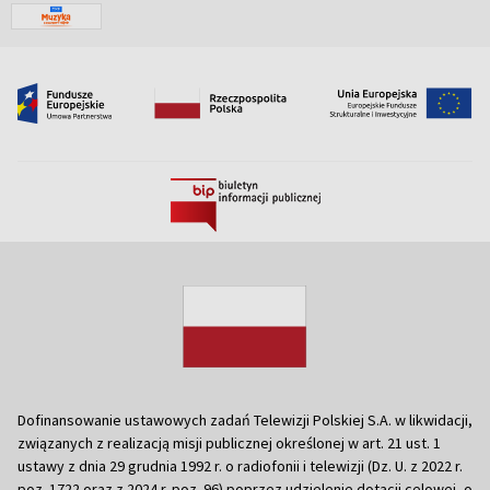
Dofinansowanie ustawowych zadań Telewizji Polskiej S.A. w likwidacji,
związanych z realizacją misji publicznej określonej w art. 21 ust. 1
ustawy z dnia 29 grudnia 1992 r. o radiofonii i telewizji (Dz. U. z 2022 r.
poz. 1722 oraz z 2024 r. poz. 96) poprzez udzielenie dotacji celowej, o