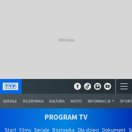
SERIALE
ROZRYWKA
KULTURA
MOTO
INFORMACJE
SPOR
PROGRAM TV
Start
Filmy
Seriale
Rozrywka
Dla dzieci
Dokument
S