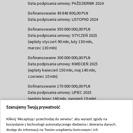
Data podpisania umowy: PAŹDZIERNIK 2024
Dofinansowanie 49 848 800,00 PLN
Data podpisania umowy: LISTOPAD 2024
Dofinansowanie 350 000 000,00 PLN
Data podpisania umowy: STYCZEŃ 2025
(wpłaty styczeń 90 mln, luty 130 mln,
marzec 130 mln)
Dofinansowanie 300 000 000,00 PLN
Data podpisania umowy: KWIECIEŃ 2025
(wpłaty kwiecień 150 mln, maj 140 mln,
czerwiec 10 mln)
Dofinansowanie 170 000 000,00 PLN
Data podpisania umowy: LIPIEC 2025
(wpłaty lipiec 160 mln, sierpień 10 mln)
Szanujemy Twoją prywatność
Dofinansowanie 60 000 000,00 PLN
Data podpisania umowy: SIERPIEŃ 2025
Kliknij "Akceptuję i przechodzę do serwisu", aby wyrazić zgody na
(wpłata wrzesień 60 mln)
korzystanie z technologii automatycznego śledzenia i zbierania danych,
Dofinansowanie 635 783 051,21 PLN
dostęp do informacji na Twoim urządzeniu końcowym i ich