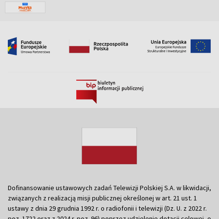
Dofinansowanie ustawowych zadań Telewizji Polskiej S.A. w likwidacji,
związanych z realizacją misji publicznej określonej w art. 21 ust. 1
ustawy z dnia 29 grudnia 1992 r. o radiofonii i telewizji (Dz. U. z 2022 r.
poz. 1722 oraz z 2024 r. poz. 96) poprzez udzielenie dotacji celowej, o