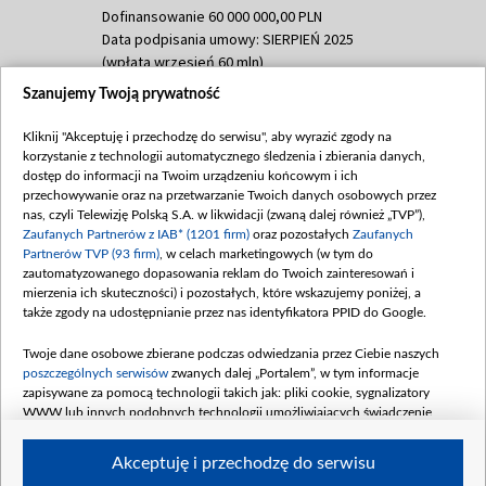
Dofinansowanie 60 000 000,00 PLN
Data podpisania umowy: SIERPIEŃ 2025
(wpłata wrzesień 60 mln)
Szanujemy Twoją prywatność
Dofinansowanie 635 783 051,21 PLN
Data podpisania umowy: WRZESIEŃ 2025
Kliknij "Akceptuję i przechodzę do serwisu", aby wyrazić zgody na
(wpłata wrzesień 100 mln, październik 350
korzystanie z technologii automatycznego śledzenia i zbierania danych,
mln, listopad 265 mln)
dostęp do informacji na Twoim urządzeniu końcowym i ich
przechowywanie oraz na przetwarzanie Twoich danych osobowych przez
Dofinansowanie 48 862 000,00 PLN
nas, czyli Telewizję Polską S.A. w likwidacji (zwaną dalej również „TVP”),
Data podpisania umowy: GRUDZIEŃ 2025
Zaufanych Partnerów z IAB* (1201 firm)
oraz pozostałych
Zaufanych
(wpłata grudzień 60,548 mln)
Partnerów TVP (93 firm)
, w celach marketingowych (w tym do
zautomatyzowanego dopasowania reklam do Twoich zainteresowań i
Dofinansowanie 900 000 000,00 PLN
mierzenia ich skuteczności) i pozostałych, które wskazujemy poniżej, a
Data podpisania umowy: LUTY 2026 (wpłata
także zgody na udostępnianie przez nas identyfikatora PPID do Google.
26 lutego 80 mln, 4 marca 370 mln,
8
kwiecień 180 mln, 7 maja 180 mln, 8
Twoje dane osobowe zbierane podczas odwiedzania przez Ciebie naszych
czerwca 90 mln)
poszczególnych serwisów
zwanych dalej „Portalem”, w tym informacje
zapisywane za pomocą technologii takich jak: pliki cookie, sygnalizatory
Dofinansowanie 250 000 000,00 PLN
WWW lub innych podobnych technologii umożliwiających świadczenie
Data podpisania umowy LIPIEC 2026 (wpłata
dopasowanych i bezpiecznych usług, personalizację treści oraz reklam,
udostępnianie funkcji mediów społecznościowych oraz analizowanie ruchu
4 sierpnia 250 mln
Akceptuję i przechodzę do serwisu
w Internecie.