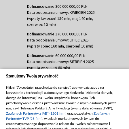
Dofinansowanie 300 000 000,00 PLN
Data podpisania umowy: KWIECIEŃ 2025
(wpłaty kwiecień 150 mln, maj 140 mln,
czerwiec 10 mln)
Dofinansowanie 170 000 000,00 PLN
Data podpisania umowy: LIPIEC 2025
(wpłaty lipiec 160 mln, sierpień 10 mln)
Dofinansowanie 60 000 000,00 PLN
Data podpisania umowy: SIERPIEŃ 2025
(wpłata wrzesień 60 mln)
Szanujemy Twoją prywatność
Dofinansowanie 635 783 051,21 PLN
Data podpisania umowy: WRZESIEŃ 2025
Kliknij "Akceptuję i przechodzę do serwisu", aby wyrazić zgody na
(wpłata wrzesień 100 mln, październik 350
korzystanie z technologii automatycznego śledzenia i zbierania danych,
mln, listopad 265 mln)
dostęp do informacji na Twoim urządzeniu końcowym i ich
przechowywanie oraz na przetwarzanie Twoich danych osobowych przez
Dofinansowanie 48 862 000,00 PLN
nas, czyli Telewizję Polską S.A. w likwidacji (zwaną dalej również „TVP”),
Data podpisania umowy: GRUDZIEŃ 2025
Zaufanych Partnerów z IAB* (1201 firm)
oraz pozostałych
Zaufanych
(wpłata grudzień 60,548 mln)
Partnerów TVP (93 firm)
, w celach marketingowych (w tym do
zautomatyzowanego dopasowania reklam do Twoich zainteresowań i
Dofinansowanie 900 000 000,00 PLN