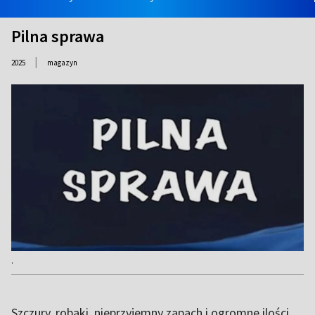
Pilna sprawa
|
2025
magazyn
.
Szczury, robaki, nieprzyjemny zapach i ogromne ilości