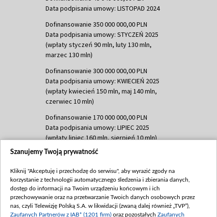
Data podpisania umowy: LISTOPAD 2024
Dofinansowanie 350 000 000,00 PLN
Data podpisania umowy: STYCZEŃ 2025
(wpłaty styczeń 90 mln, luty 130 mln,
marzec 130 mln)
Dofinansowanie 300 000 000,00 PLN
Data podpisania umowy: KWIECIEŃ 2025
(wpłaty kwiecień 150 mln, maj 140 mln,
czerwiec 10 mln)
Dofinansowanie 170 000 000,00 PLN
Data podpisania umowy: LIPIEC 2025
(wpłaty lipiec 160 mln, sierpień 10 mln)
Szanujemy Twoją prywatność
Dofinansowanie 60 000 000,00 PLN
Data podpisania umowy: SIERPIEŃ 2025
Kliknij "Akceptuję i przechodzę do serwisu", aby wyrazić zgody na
(wpłata wrzesień 60 mln)
korzystanie z technologii automatycznego śledzenia i zbierania danych,
Dofinansowanie 635 783 051,21 PLN
dostęp do informacji na Twoim urządzeniu końcowym i ich
przechowywanie oraz na przetwarzanie Twoich danych osobowych przez
Data podpisania umowy: WRZESIEŃ 2025
nas, czyli Telewizję Polską S.A. w likwidacji (zwaną dalej również „TVP”),
(wpłata wrzesień 100 mln, październik 350
Zaufanych Partnerów z IAB* (1201 firm)
oraz pozostałych
Zaufanych