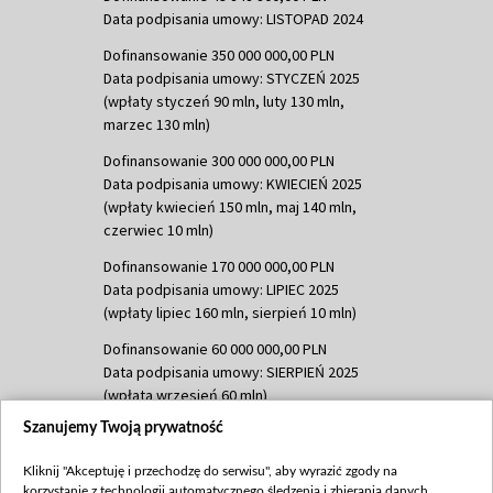
Data podpisania umowy: LISTOPAD 2024
Dofinansowanie 350 000 000,00 PLN
Data podpisania umowy: STYCZEŃ 2025
(wpłaty styczeń 90 mln, luty 130 mln,
marzec 130 mln)
Dofinansowanie 300 000 000,00 PLN
Data podpisania umowy: KWIECIEŃ 2025
(wpłaty kwiecień 150 mln, maj 140 mln,
czerwiec 10 mln)
Dofinansowanie 170 000 000,00 PLN
Data podpisania umowy: LIPIEC 2025
(wpłaty lipiec 160 mln, sierpień 10 mln)
Dofinansowanie 60 000 000,00 PLN
Data podpisania umowy: SIERPIEŃ 2025
(wpłata wrzesień 60 mln)
Szanujemy Twoją prywatność
Dofinansowanie 635 783 051,21 PLN
Data podpisania umowy: WRZESIEŃ 2025
Kliknij "Akceptuję i przechodzę do serwisu", aby wyrazić zgody na
(wpłata wrzesień 100 mln, październik 350
korzystanie z technologii automatycznego śledzenia i zbierania danych,