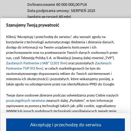
Dofinansowanie 60 000 000,00 PLN
Data podpisania umowy: SIERPIEŃ 2025
(wpłata wrzesień 60 mln)
Szanujemy Twoją prywatność
Dofinansowanie 635 783 051,21 PLN
Data podpisania umowy: WRZESIEŃ 2025
Kliknij "Akceptuję i przechodzę do serwisu", aby wyrazić zgody na
(wpłata wrzesień 100 mln, październik 350
korzystanie z technologii automatycznego śledzenia i zbierania danych,
mln, listopad 265 mln)
dostęp do informacji na Twoim urządzeniu końcowym i ich
przechowywanie oraz na przetwarzanie Twoich danych osobowych przez
Dofinansowanie 48 862 000,00 PLN
nas, czyli Telewizję Polską S.A. w likwidacji (zwaną dalej również „TVP”),
Data podpisania umowy: GRUDZIEŃ 2025
Zaufanych Partnerów z IAB* (1201 firm)
oraz pozostałych
Zaufanych
(wpłata grudzień 60,548 mln)
Partnerów TVP (93 firm)
, w celach marketingowych (w tym do
zautomatyzowanego dopasowania reklam do Twoich zainteresowań i
Dofinansowanie 900 000 000,00 PLN
mierzenia ich skuteczności) i pozostałych, które wskazujemy poniżej, a
Data podpisania umowy: LUTY 2026 (wpłata
także zgody na udostępnianie przez nas identyfikatora PPID do Google.
26 lutego 80 mln, 4 marca 370 mln,
8
kwiecień 180 mln, 7 maja 180 mln, 8
Twoje dane osobowe zbierane podczas odwiedzania przez Ciebie naszych
czerwca 90 mln)
poszczególnych serwisów
zwanych dalej „Portalem”, w tym informacje
zapisywane za pomocą technologii takich jak: pliki cookie, sygnalizatory
Dofinansowanie 250 000 000,00 PLN
WWW lub innych podobnych technologii umożliwiających świadczenie
Data podpisania umowy LIPIEC 2026 (wpłata
dopasowanych i bezpiecznych usług, personalizację treści oraz reklam,
udostępnianie funkcji mediów społecznościowych oraz analizowanie ruchu
4 sierpnia 250 mln
Akceptuję i przechodzę do serwisu
w Internecie.