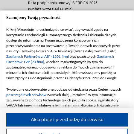
Data podpisania umowy: SIERPIEŃ 2025
(wpłata wrzesień 60 mln)
Szanujemy Twoją prywatność
Dofinansowanie 635 783 051,21 PLN
Data podpisania umowy: WRZESIEŃ 2025
Kliknij "Akceptuję i przechodzę do serwisu", aby wyrazić zgody na
(wpłata wrzesień 100 mln, październik 350
korzystanie z technologii automatycznego śledzenia i zbierania danych,
mln, listopad 265 mln)
dostęp do informacji na Twoim urządzeniu końcowym i ich
przechowywanie oraz na przetwarzanie Twoich danych osobowych przez
Dofinansowanie 48 862 000,00 PLN
nas, czyli Telewizję Polską S.A. w likwidacji (zwaną dalej również „TVP”),
Data podpisania umowy: GRUDZIEŃ 2025
Zaufanych Partnerów z IAB* (1201 firm)
oraz pozostałych
Zaufanych
(wpłata grudzień 60,548 mln)
Partnerów TVP (93 firm)
, w celach marketingowych (w tym do
zautomatyzowanego dopasowania reklam do Twoich zainteresowań i
Dofinansowanie 900 000 000,00 PLN
mierzenia ich skuteczności) i pozostałych, które wskazujemy poniżej, a
Data podpisania umowy: LUTY 2026 (wpłata
także zgody na udostępnianie przez nas identyfikatora PPID do Google.
26 lutego 80 mln, 4 marca 370 mln,
8
kwiecień 180 mln, 7 maja 180 mln, 8
Twoje dane osobowe zbierane podczas odwiedzania przez Ciebie naszych
czerwca 90 mln)
poszczególnych serwisów
zwanych dalej „Portalem”, w tym informacje
zapisywane za pomocą technologii takich jak: pliki cookie, sygnalizatory
Dofinansowanie 250 000 000,00 PLN
WWW lub innych podobnych technologii umożliwiających świadczenie
Data podpisania umowy LIPIEC 2026 (wpłata
dopasowanych i bezpiecznych usług, personalizację treści oraz reklam,
udostępnianie funkcji mediów społecznościowych oraz analizowanie ruchu
4 sierpnia 250 mln
Akceptuję i przechodzę do serwisu
w Internecie.
Twoje dane osobowe zbierane podczas odwiedzania przez Ciebie