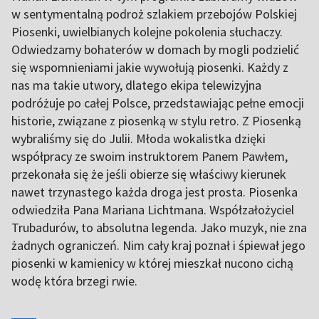
w sentymentalną podroż szlakiem przebojów Polskiej
Piosenki, uwielbianych kolejne pokolenia słuchaczy.
Odwiedzamy bohaterów w domach by mogli podzielić
się wspomnieniami jakie wywołują piosenki. Każdy z
nas ma takie utwory, dlatego ekipa telewizyjna
podróżuje po całej Polsce, przedstawiając pełne emocji
historie, związane z piosenką w stylu retro. Z Piosenką
wybraliśmy się do Julii. Młoda wokalistka dzięki
współpracy ze swoim instruktorem Panem Pawłem,
przekonała się że jeśli obierze się właściwy kierunek
nawet trzynastego każda droga jest prosta. Piosenka
odwiedziła Pana Mariana Lichtmana. Współzałożyciel
Trubadurów, to absolutna legenda. Jako muzyk, nie zna
żadnych ograniczeń. Nim cały kraj poznał i śpiewał jego
piosenki w kamienicy w której mieszkał nucono cichą
wodę która brzegi rwie.