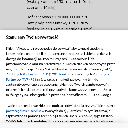
(wpłaty kwiecień 150 mln, maj 140 mln,
czerwiec 10 mln)
Dofinansowanie 170 000 000,00 PLN
Data podpisania umowy: LIPIEC 2025
(wpłaty lipiec 160 mln, sierpień 10 mln)
Szanujemy Twoją prywatność
Dofinansowanie 60 000 000,00 PLN
Data podpisania umowy: SIERPIEŃ 2025
Kliknij "Akceptuję i przechodzę do serwisu", aby wyrazić zgody na
(wpłata wrzesień 60 mln)
korzystanie z technologii automatycznego śledzenia i zbierania danych,
Dofinansowanie 635 783 051,21 PLN
dostęp do informacji na Twoim urządzeniu końcowym i ich
przechowywanie oraz na przetwarzanie Twoich danych osobowych przez
Data podpisania umowy: WRZESIEŃ 2025
nas, czyli Telewizję Polską S.A. w likwidacji (zwaną dalej również „TVP”),
(wpłata wrzesień 100 mln, październik 350
Zaufanych Partnerów z IAB* (1201 firm)
oraz pozostałych
Zaufanych
mln, listopad 265 mln)
Partnerów TVP (93 firm)
, w celach marketingowych (w tym do
zautomatyzowanego dopasowania reklam do Twoich zainteresowań i
Dofinansowanie 48 862 000,00 PLN
mierzenia ich skuteczności) i pozostałych, które wskazujemy poniżej, a
Data podpisania umowy: GRUDZIEŃ 2025
także zgody na udostępnianie przez nas identyfikatora PPID do Google.
(wpłata grudzień 60,548 mln)
Twoje dane osobowe zbierane podczas odwiedzania przez Ciebie naszych
Dofinansowanie 900 000 000,00 PLN
poszczególnych serwisów
zwanych dalej „Portalem”, w tym informacje
Data podpisania umowy: LUTY 2026 (wpłata
zapisywane za pomocą technologii takich jak: pliki cookie, sygnalizatory
26 lutego 80 mln, 4 marca 370 mln,
8
WWW lub innych podobnych technologii umożliwiających świadczenie
kwiecień 180 mln, 7 maja 180 mln, 8
dopasowanych i bezpiecznych usług, personalizację treści oraz reklam,