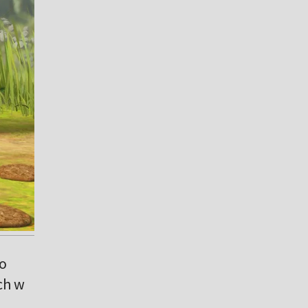
go
ch w