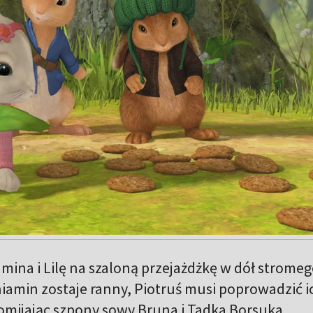
amina i Lilę na szaloną przejażdżkę w dół strome
niamin zostaje ranny, Piotruś musi poprowadzić i
omijając szpony sowy Bruna i Tadka Borsuka.