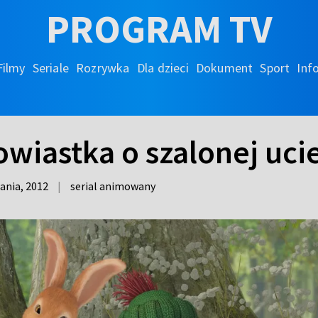
PROGRAM TV
Filmy
Seriale
Rozrywka
Dla dzieci
Dokument
Sport
Inf
Powiastka o szalonej uci
tania,
2012
|
serial animowany