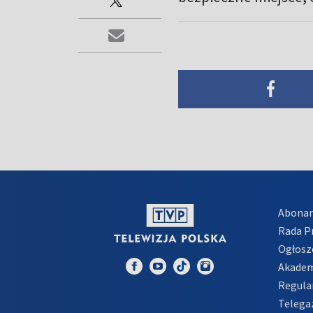
Abona
Rada 
Ogłosz
Akadem
Regula
Telega