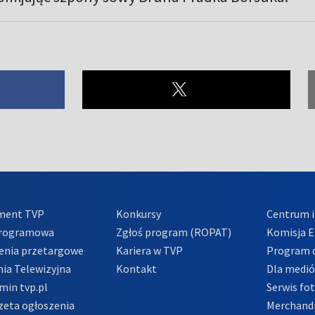
ment TVP
Konkursy
Centrum i
Programowa
Zgłoś program (ROPAT)
Komisja E
enia przetargowe
Kariera w TVP
Program d
ia Telewizyjna
Kontakt
Dla medi
min tvp.pl
Serwis fo
zeta ogłoszenia
Merchandi