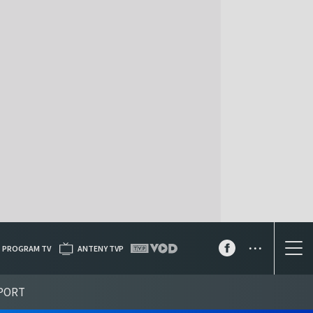
...
PROGRAM TV
ANTENY TVP
PORT