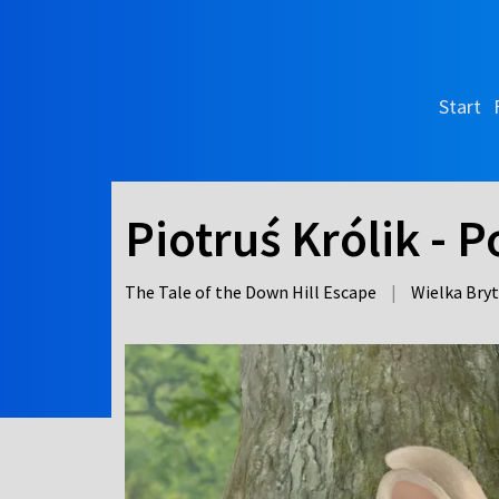
Start
Piotruś Królik - 
The Tale of the Down Hill Escape
|
Wielka Bry