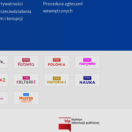
Prywatności
Procedura zgłoszeń
wewnętrznych
przeciwdziałania
m i korupcji