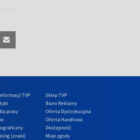
nformacji TVP
Sklep TVP
tyki
Biuro Reklamy
la prasy
Oferta Dystrybucyjna
ów
Oferta Handlowa
tograficzny
Dostępność
sing (znaki)
Moje zgody