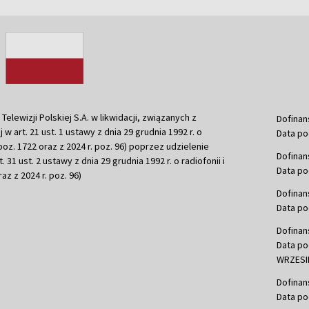
ewizji Polskiej S.A. w likwidacji, związanych z
Dofinan
j w art. 21 ust. 1 ustawy z dnia 29 grudnia 1992 r. o
Data po
r. poz. 1722 oraz z 2024 r. poz. 96) poprzez udzielenie
Dofinan
 31 ust. 2 ustawy z dnia 29 grudnia 1992 r. o radiofonii i
Data po
raz z 2024 r. poz. 96)
Dofinan
Data po
Dofinan
Data po
WRZESIE
Dofinan
Data po