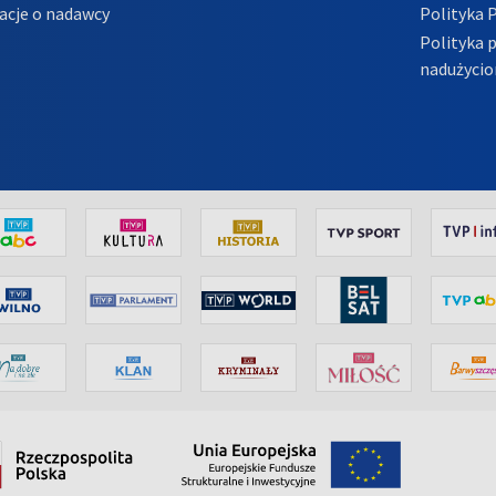
acje o nadawcy
Polityka 
Polityka 
nadużycio